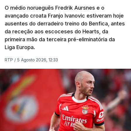
prólogos da prova, o sexto seguido, foi o terceiro
O médio norueguês Fredrik Aursnes e o
mais rápido, a sete segundos, enquanto o italiano
avançado croata Franjo Ivanovic estiveram hoje
Luca Giaimi (UAE Emirates) e o russo Artem Nych
ausentes do derradeiro treino do Benfica, antes
(Anicolor-Campicarn), vencedor das últimas duas
da receção aos escoceses do Hearts, da
edições da Volta, terminaram na quarta e quinta
primeira mão da terceira pré-eliminatória da
posições, respetivamente, a nove e 14 segundos.
Liga Europa.
Na quinta-feira, o pelotão vai percorrer os 157,1
RTP
/
5 Agosto 2026, 12:33
quilómetros entre Lourinhã a Queluz, em Sintra, na
primeira das 10 etapas da 87.ª edição, com duas
contagens de terceira categoria nos derradeiros
50 quilómetros.
TÓPICOS
Lourinhã Queluz
,
Madison