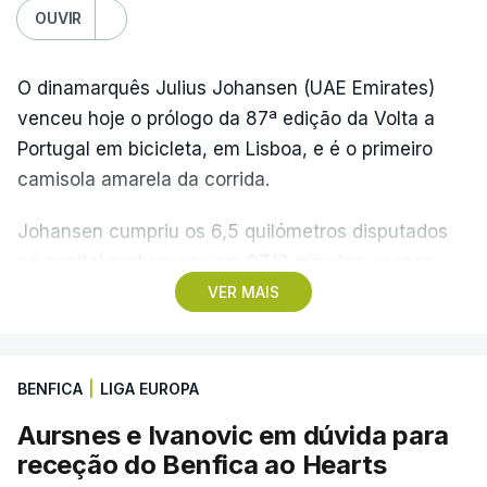
OUVIR
O dinamarquês Julius Johansen (UAE Emirates)
venceu hoje o prólogo da 87ª edição da Volta a
Portugal em bicicleta, em Lisboa, e é o primeiro
camisola amarela da corrida.
Johansen cumpriu os 6,5 quilómetros disputados
na capital portuguesa em 07.12 minutos, menos
quatro segundos do que o companheiro de equipa
VER MAIS
Rui Oliveira, campeão olímpico de Madison em
Paris2024, ao lado de Iúri Leitão, em ciclismo de
pista.
BENFICA
|
LIGA EUROPA
Aursnes e Ivanovic em dúvida para
O vice-campeão português de contrarrelógio,
receção do Benfica ao Hearts
Rafael Reis, que procurava o oitavo triunfo em