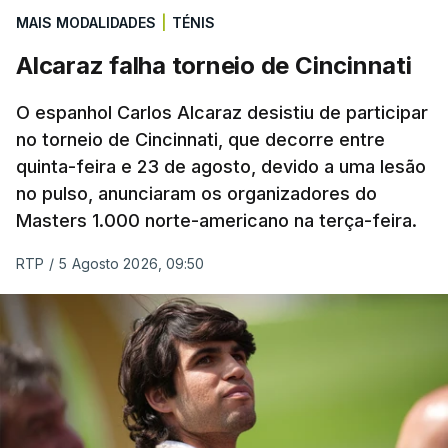
MAIS MODALIDADES
|
TÉNIS
quinta-feira, a partir das 20:00, no Estádio da Luz,
além dos lesionados Joshua Wynder e Jaden
Alcaraz falha torneio de Cincinnati
Umeh.
O espanhol Carlos Alcaraz desistiu de participar
Por opção técnica, também os extremos Tiago
no torneio de Cincinnati, que decorre entre
Gouveia e Bruma falharam o treino dos
quinta-feira e 23 de agosto, devido a uma lesão
no pulso, anunciaram os organizadores do
‘encarnados’, uma vez que não entram nas contas
Masters 1.000 norte-americano na terça-feira.
da equipa técnica liderada por Marco Silva e
procuram agora solução antes do término do
RTP
/
5 Agosto 2026, 09:50
mercado de verão.
O jovem médio Miguel Figueiredo, que ‘baixou’ por
alguns dias à equipa B, integrou novamente o
treino da equipa principal, enquanto o extremo
Gianluca Prestianni já cumpriu o castigo da UEFA,
que durava desde a última época, e pode ser