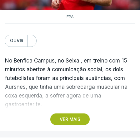
EPA
OUVIR
No Benfica Campus, no Seixal, em treino com 15
minutos abertos à comunicação social, os dois
futebolistas foram as principais ausências, com
Aursnes, que tinha uma sobrecarga muscular na
coxa esquerda, a sofrer agora de uma
gastroenterite.
VER MAIS
Já Ivanovic está a contas com uma contusão no
pé direito, com os dois jogadores, à partida, a
falharem o encontro com o Hearts, marcado para