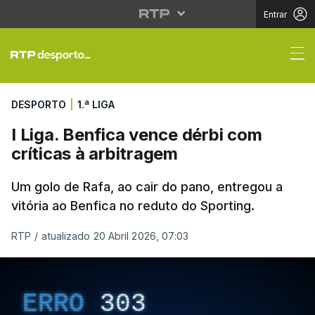
Entrar
I Liga. Benfica vence 
DESPORTO
|
1.ª LIGA
I Liga. Benfica vence dérbi com
críticas à arbitragem
Um golo de Rafa, ao cair do pano, entregou a
vitória ao Benfica no reduto do Sporting.
RTP
/
atualizado 20 Abril 2026, 07:03
ERRO
303