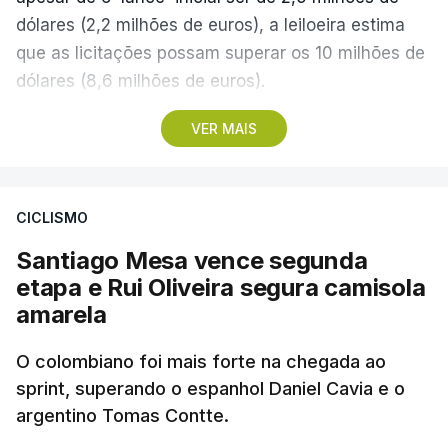
dólares (2,2 milhões de euros), a leiloeira estima
que as licitações possam superar os 10 milhões de
dólares (8,6 milhões de euros).
VER MAIS
A camisola utilizada pelo astro argentino durante
este jogo dos quartos de final do Mundial1986,
ganho por 2-1 pela sua seleção a 22 de junho de
CICLISMO
1986, na Cidade do México, foi vendida por um
valor recorde de 9,3 milhões de dólares (oito
Santiago Mesa vence segunda
milhões de euros) em 2022.
etapa e Rui Oliveira segura camisola
amarela
A bola já foi a leilão em 2022 e 2023, com as
licitações a atingirem quase 2 milhões de dólares
O colombiano foi mais forte na chegada ao
sprint, superando o espanhol Daniel Cavia e o
(1,7 milhões de euros) em cada ocasião.
argentino Tomas Contte.
A partida em 1986, carregada de simbolismo