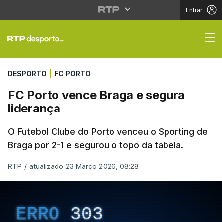
Entrar
FC Porto vence Braga 
DESPORTO
|
FC PORTO
FC Porto vence Braga e segura
liderança
O Futebol Clube do Porto venceu o Sporting de
Braga por 2-1 e segurou o topo da tabela.
RTP
/
atualizado 23 Março 2026, 08:28
ERRO
303