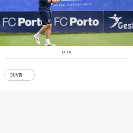
Lusa
OUVIR
Apesar de iniciarem o campeonato já no domingo,
os 'dragões' têm sido pouco interventivos no
mercado de transferências, mas vão procurar dar
maior competitividade ao plantel até ao fecho do
defeso, em 04 de setembro, numa temporada