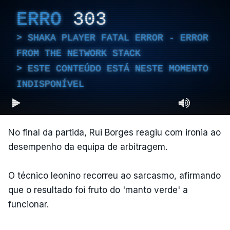
ERRO
303
SHAKA PLAYER FATAL ERROR - ERROR
FROM THE NETWORK STACK
ESTE CONTEÚDO ESTÁ NESTE MOMENTO
INDISPONÍVEL
No final da partida, Rui Borges reagiu com ironia ao
desempenho da equipa de arbitragem.
O técnico leonino recorreu ao sarcasmo, afirmando
que o resultado foi fruto do 'manto verde' a
funcionar.