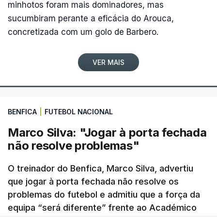
minhotos foram mais dominadores, mas
na etapa chegou hoje. Estou muito feliz, a nível
sucumbiram perante a eficácia do Arouca,
pessoal e pela equipa. É uma vitória que
concretizada com um golo de Barbero.
estávamos à procura desde o início da temporada.
Por uma ou por outra coisa, tivemos 'má sorte' e
VER MAIS
não conseguimos ganhar”, realçou aos jornalistas o
corredor, um dia depois de completar 29 anos.
Com um palmarés que já incluía duas vitórias em
BENFICA
|
FUTEBOL NACIONAL
etapas da Volta, ambas conquistadas em 2023, o
Marco Silva: "Jogar à porta fechada
sprinter dera à Tavfer-Ovos Matinados-Mortágua a
não resolve problemas"
única vitória em duas épocas na Clássica de Viana
do Castelo, em 06 de abril de 2025, antes de novo
O treinador do Benfica, Marco Silva, advertiu
êxito hoje.
que jogar à porta fechada não resolve os
problemas do futebol e admitiu que a força da
Segundo na etapa, João Matias mostrou-se
equipa “será diferente” frente ao Académico
visivelmente emocionado ao reviver um final de