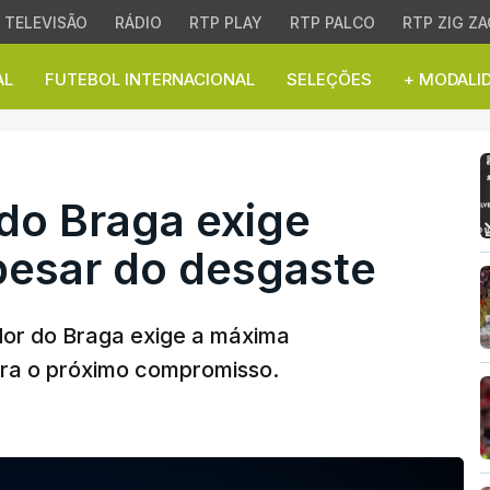
TELEVISÃO
RÁDIO
RTP PLAY
RTP PALCO
RTP ZIG ZA
AL
FUTEBOL INTERNACIONAL
SELEÇÕES
+ MODALI
do Braga exige `nota má
 do Braga exige
pesar do desgaste
ador do Braga exige a máxima
ra o próximo compromisso.