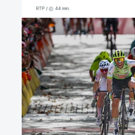
44 min.
RTP
/