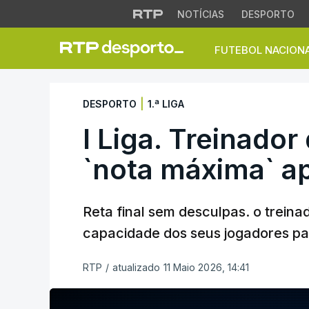
NOTÍCIAS
DESPORTO
FUTEBOL NACION
I Liga. Treinador 
|
DESPORTO
1.ª LIGA
I Liga. Treinador
`nota máxima` a
Reta final sem desculpas. o trein
capacidade dos seus jogadores pa
RTP
/
atualizado 11 Maio 2026, 14:41