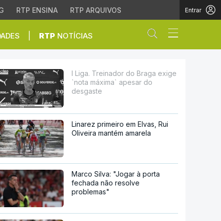
G
RTP ENSINA
RTP ARQUIVOS
Entrar
Abrir campo de
|
DADES
RTP
NOTÍCIAS
xima` apesar do desgast
I Liga. Treinador do Braga exige
`nota máxima` apesar do
desgaste
Linarez primeiro em Elvas, Rui
Oliveira mantém amarela
Marco Silva: "Jogar à porta
fechada não resolve
problemas"