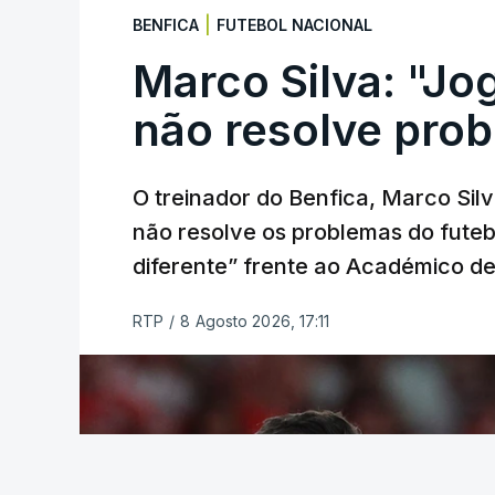
Vinhos, que inclui três contagens de mo
|
BENFICA
FUTEBOL NACIONAL
segunda antes da subida final, a única d
Marco Silva: "Jo
(Com Lusa)
não resolve pro
O treinador do Benfica, Marco Silv
não resolve os problemas do futebo
diferente” frente ao Académico de
RTP
/
8 Agosto 2026, 17:11