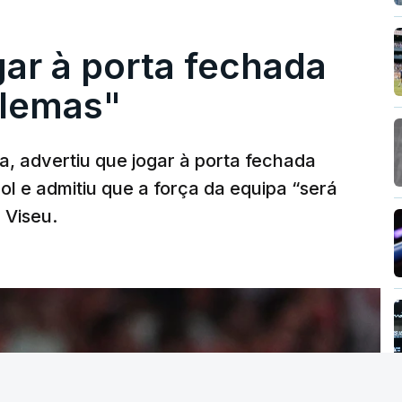
ntanha de terceira categoria e uma de
e categoria especial na prova.
gar à porta fechada
blemas"
a, advertiu que jogar à porta fechada
l e admitiu que a força da equipa “será
 Viseu.