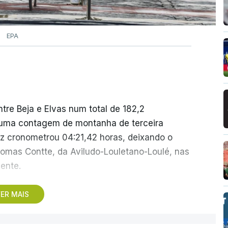
EPA
tre Beja e Elvas num total de 182,2
e uma contagem de montanha de terceira
ez cronometrou 04:21,42 horas, deixando o
omas Contte, da Aviludo-Louletano-Loulé, nas
ente.
a primeira chegada em alto, à Torre na Serra
ER MAIS
ue pode criar diferenças significativas na
154,6 quilómetros, com início em Figueiró dos