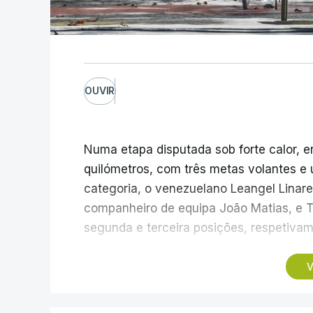
OUVIR
Numa etapa disputada sob forte calor, en
quilómetros, com três metas volantes 
categoria, o venezuelano Leangel Linar
companheiro de equipa João Matias, e T
segunda e terceira posições, respetivam
No domingo, a quarta etapa termina com 
V
da Estrela, a 1.961 metros de altitude, q
classificação geral, após um trajeto de 