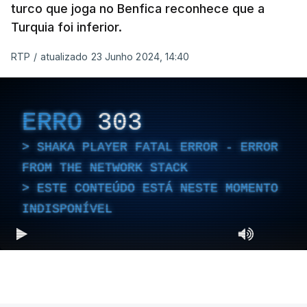
turco que joga no Benfica reconhece que a
Turquia foi inferior.
RTP
/
atualizado 23 Junho 2024, 14:40
ERRO
303
SHAKA PLAYER FATAL ERROR - ERROR
FROM THE NETWORK STACK
ESTE CONTEÚDO ESTÁ NESTE MOMENTO
INDISPONÍVEL