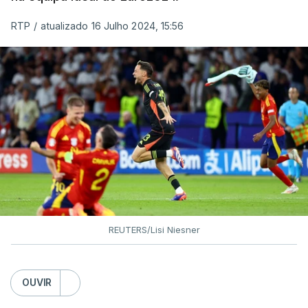
discriminatórias”.
RTP
/
atualizado 16 Julho 2024, 15:56
A UEFA admitiu Gibraltar, que é um território
ultramarino britânico na costa sul de Espanha,
como membro de pleno direito em maio de 2013,
na sequência de uma decisão do Tribunal Arbitral
do Desporto (TAS) e contra a Real Federação
Espanhola de Futebol (RFEF) e o governo espanhol.
REUTERS/Lisi Niesner
OUVIR