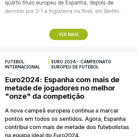
quarto título europeu de Espanha, depois de
derrotar por 2-1 a Inglaterra na final, em Berlim.
A Associação de Futebol de Gibraltar (GFA)
VER MAIS
apresentou uma queixa oficial à UEFA na terça-
feira e descreveu a celebração da seleção
espanhola como “extremamente provocadora”,
FUTEBOL
|
EURO 2024 - CAMPEONATO
“insultuosa” e “inaceitável”, acrescentando que “no
INTERNACIONAL
EUROPEU DE FUTEBOL
futebol não há lugar para comportamentos desta
Euro2024: Espanha com mais de
natureza”.
metade de jogadores no melhor
"onze" da competição
O governo de Gibraltar mostrou-se “desapontado”
com a celebração e definiu os cânticos como
A nova campeã europeia continua a marcar
“comentários obsoletos sobre Gibraltar”, tendo este
pontos em todos os sentidos. Agora, Espanha
gesto sido uma “mistura desnecessária de um
contribui com mais de metade dos futebolistas
sucesso desportivo com declarações políticas
na equipa ideal do Euro2024.