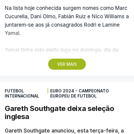
Na lista hoje conhecida surgem nomes como Marc
Cucurella, Dani Olmo, Fabián Ruiz e Nico Williams a
juntarem-se aos já consagrados Rodri e Lamine
Yamal.
Yamal tinha sido eleito logo no domingo, dia da
final e da vitória diante da Inglaterra (2-1), o melhor
VER MAIS
jogador jovem do torneio, enquanto Rodri foi
considerado o melhor futebolista da competição.
FUTEBOL
|
EURO 2024 - CAMPEONATO
Tendo por base as escolhas de um painel de 12
INTERNACIONAL
EUROPEU DE FUTEBOL
antigos jogadores e treinadores, no melhor 'onze'
Gareth Southgate deixa seleção
do Euro2024, divulgado pela UEFA, figura ainda
inglesa
Kyle Walker, o único jogador de Inglaterra, a
seleção vice-campeã.
Gareth Southgate anunciou, esta terça-feira, a