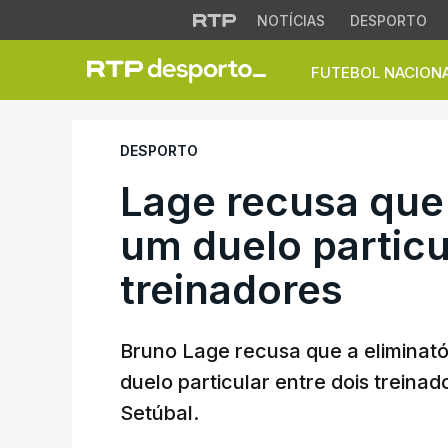
NOTÍCIAS
DESPORTO
FUTEBOL NACION
Lage recusa que el
DESPORTO
Lage recusa que 
um duelo particu
treinadores
Bruno Lage recusa que a eliminató
duelo particular entre dois trein
Setúbal.