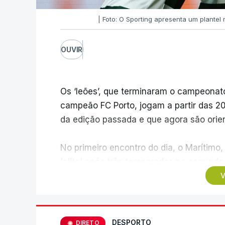
| Foto: O Sporting apresenta um plante
OUVIR
Os ‘leões’, que terminaram o campeonato
campeão FC Porto, jogam a partir das 20:
da edição passada e que agora são orie
No primeiro encontro do dia, o Marítimo, 
'elite' após três temporadas no segundo
Casa Pia, formação que apenas garantiu
V
Pelo meio dos jogos na Reboleira e na M
o palco do duelo entre minhotos e o Aro
DESPORTO
DIRETO