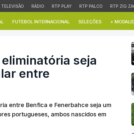
TELEVISÃO
RÁDIO
RTP PLAY
RTP PALCO
RTP ZIG ZA
AL
FUTEBOL INTERNACIONAL
SELEÇÕES
+ MODALI
iminatória seja um duelo
eliminatória seja
lar entre
ria entre Benfica e Fenerbahce seja um
adores portugueses, ambos nascidos em