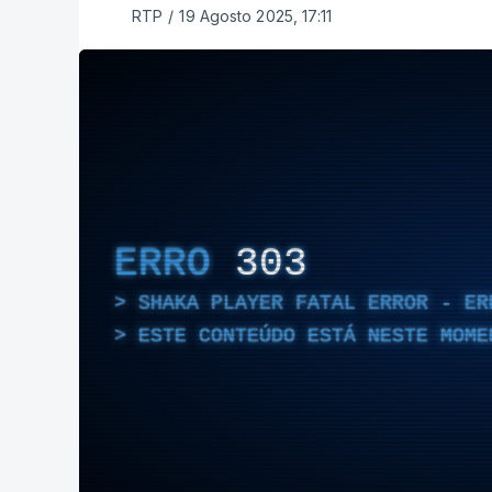
RTP
/
19 Agosto 2025, 17:11
ERRO
303
SHAKA PLAYER FATAL ERROR - ER
ESTE CONTEÚDO ESTÁ NESTE MOME