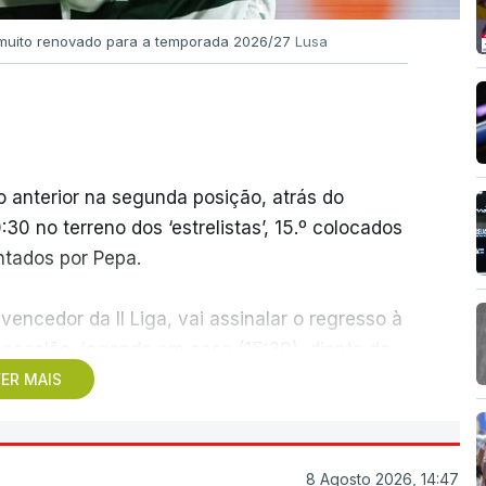
l muito renovado para a temporada 2026/27
Lusa
 anterior na segunda posição, atrás do
30 no terreno dos ‘estrelistas’, 15.º colocados
ntados por Pepa.
vencedor da II Liga, vai assinalar o regresso à
 escalão, jogando em casa (15:30), diante do
 a manutenção no play-off.
ER MAIS
adeira, o estádio do Vitória de Guimarães será
uca (18:00), dois conjuntos que concluíram
8 Agosto 2026, 14:47