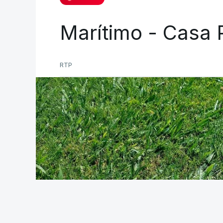
2025/26 na primeira metade da classif
Marítimo - Casa 
A 93.ª edição do campeonato luso arran
Estoril e Famalicão.
RTP
(Com Lusa)