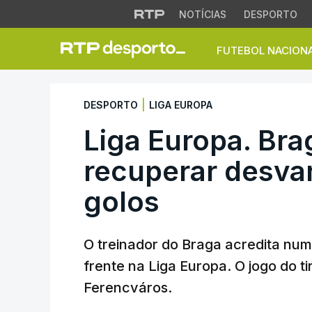
NOTÍCIAS
DESPORTO
FUTEBOL NACION
Liga Europa. Brag
|
DESPORTO
LIGA EUROPA
Liga Europa. Bra
recuperar desva
golos
O treinador do Braga acredita num
frente na Liga Europa. O jogo do ti
Ferencváros.