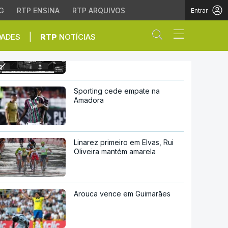
G
RTP ENSINA
RTP ARQUIVOS
Entrar
Abrir campo de
|
DADES
RTP
NOTÍCIAS
Liga Europa. Braga tem de
recuperar desvantagem de dois
golos
vantagem de dois golos
Sporting cede empate na
Amadora
Linarez primeiro em Elvas, Rui
Oliveira mantém amarela
Arouca vence em Guimarães