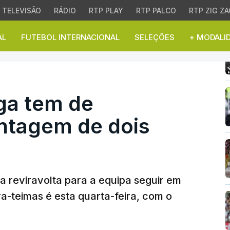
TELEVISÃO
RÁDIO
RTP PLAY
RTP PALCO
RTP ZIG ZA
AL
FUTEBOL INTERNACIONAL
SELEÇÕES
+ MODALI
a tem de recuperar des
ga tem de
ntagem de dois
a reviravolta para a equipa seguir em
ra-teimas é esta quarta-feira, com o