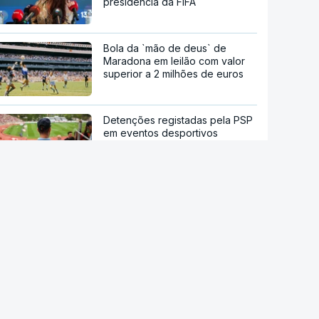
presidência da FIFA
Bola da `mão de deus` de
Maradona em leilão com valor
superior a 2 milhões de euros
Detenções registadas pela PSP
em eventos desportivos
aumentam 136% e infrações
descem
Números e Curiosidades - 93º
Campeonato Nacional de
Futebol