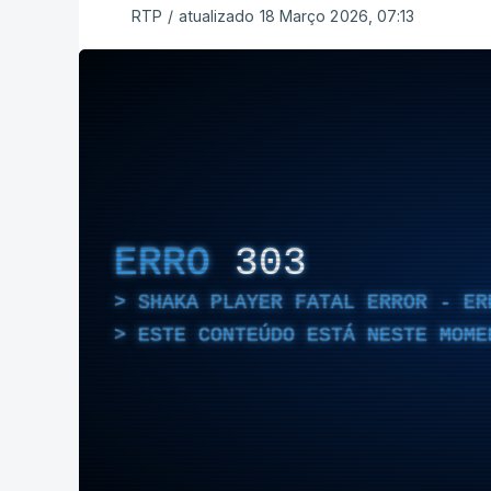
RTP
/
atualizado 18 Março 2026, 07:13
ERRO
303
SHAKA PLAYER FATAL ERROR - ER
ESTE CONTEÚDO ESTÁ NESTE MOME