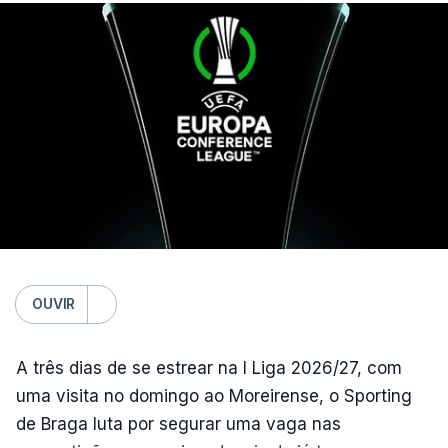
O jogo no Estádio da Luz tem início às 20:00, com
arbitragem do romeno Marian Barbu, enquanto a
segunda mão está marcada para 13 de agosto, em
Edimburgo.
Na fase de liga da Liga Europa já está o Torreense,
único representante português com entrada direta,
graças à conquista da Taça de Portugal.
(Com Lusa)
OUVIR
A três dias de se estrear na I Liga 2026/27, com
uma visita no domingo ao Moreirense, o Sporting
de Braga luta por segurar uma vaga nas