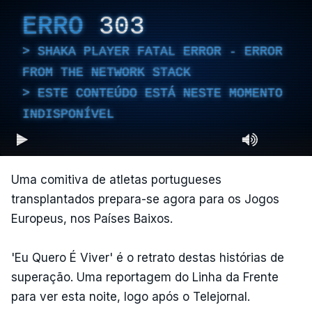
ERRO
303
SHAKA PLAYER FATAL ERROR - ERROR
FROM THE NETWORK STACK
ESTE CONTEÚDO ESTÁ NESTE MOMENTO
INDISPONÍVEL
Uma comitiva de atletas portugueses
transplantados prepara-se agora para os Jogos
Europeus, nos Países Baixos.
'Eu Quero É Viver' é o retrato destas histórias de
superação. Uma reportagem do Linha da Frente
para ver esta noite, logo após o Telejornal.