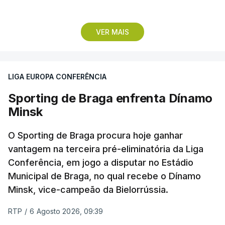
Pela frente, as ‘águias’ vão ter agora o vice-
VER MAIS
campeão escocês, que tem o português Cláudio
Braga como grande figura e que foi relegado das
fases preliminares da Liga dos Campeões, depois
LIGA EUROPA CONFERÊNCIA
de serem eliminados pelos austríacos do Sturm
Graz, com um agregado de 6-0.
Sporting de Braga enfrenta Dínamo
Minsk
Caso se qualifique, o Benfica vai encontrar outra
equipa relegada da ‘Champions’, o derrotado do
O Sporting de Braga procura hoje ganhar
encontro entre Aarhus, campeão dinamarquês, ou
vantagem na terceira pré-eliminatória da Liga
Conferência, em jogo a disputar no Estádio
o Sabah, campeão do Azerbaijão, sendo que, em
Municipal de Braga, no qual recebe o Dínamo
caso de afastamento, os 'encarnados' caem para o
Minsk, vice-campeão da Bielorrússia.
play-off da Liga Conferência, encontrando os
estónios do Paide ou os austríacos do Rapid Viena.
RTP
/
6 Agosto 2026, 09:39