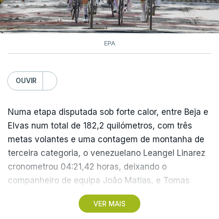
EPA
OUVIR
Numa etapa disputada sob forte calor, entre Beja e
Elvas num total de 182,2 quilómetros, com três
metas volantes e uma contagem de montanha de
terceira categoria, o venezuelano Leangel Linarez
cronometrou 04:21,42 horas, deixando o
companheiro de equipa João Matias, e Tomas
Contte, da Aviludo-Louletano-Loulé, nas segunda e
VER MAIS
terceira posições, respetivamente.