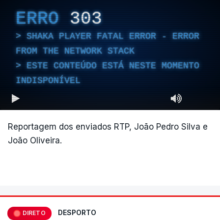
ERRO
303
SHAKA PLAYER FATAL ERROR - ERROR
FROM THE NETWORK STACK
ESTE CONTEÚDO ESTÁ NESTE MOMENTO
INDISPONÍVEL
Reportagem dos enviados RTP, João Pedro Silva e
João Oliveira.
DESPORTO
DIRETO