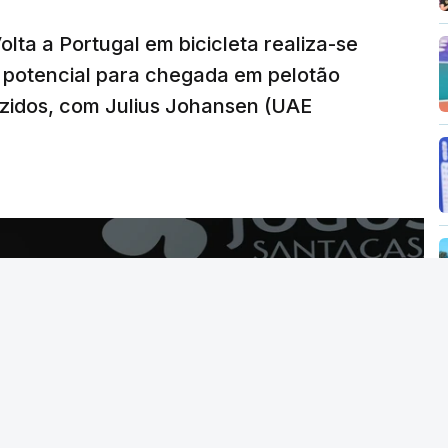
olta a Portugal em bicicleta realiza-se
20:00, com arbitragem do romeno Marian Barbu,
m potencial para chegada em pelotão
ara 13 de agosto, em Edimburgo.
zidos, com Julius Johansen (UAE
o Torreense, único representante português
da Taça de Portugal.