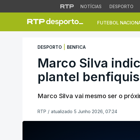
NOTÍCIAS
DESPORTO
FUTEBOL NACION
Marco Silva indicad
|
DESPORTO
BENFICA
Marco Silva indi
plantel benfiquis
Marco Silva vai mesmo ser o próxi
RTP
/
atualizado 5 Junho 2026, 07:24