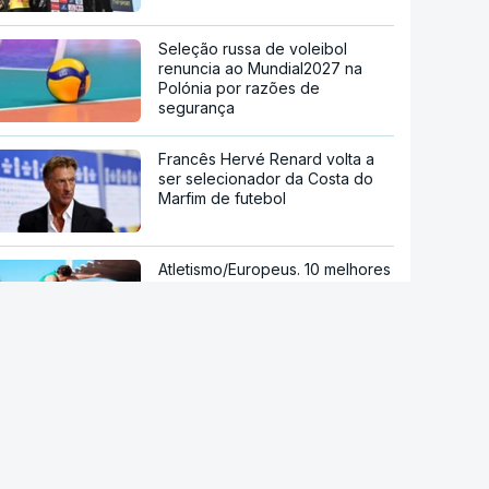
Seleção russa de voleibol
renuncia ao Mundial2027 na
Polónia por razões de
segurança
Francês Hervé Renard volta a
ser selecionador da Costa do
Marfim de futebol
Atletismo/Europeus. 10 melhores
desempenhos por disciplina
premiados com 50.000 euros
Mundial de Futebol 2030. Livre
quer afastar Marrocos da
organização