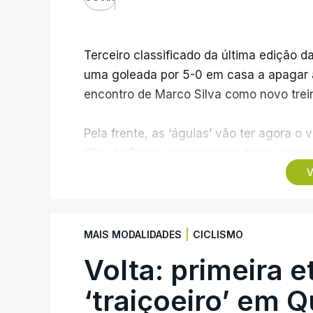
Terceiro classificado da última edição da
uma goleada por 5-0 em casa a apagar a 
encontro de Marco Silva como novo trein
Pela frente, as ‘águias’ vão ter agora 
Cláudio Braga como grande figura e que 
dos Campeões, depois de serem elimina
V
agregado de 6-0.
Caso se qualifique, o Benfica vai encont
|
MAIS MODALIDADES
CICLISMO
derrotado do encontro entre Aarhus, c
Volta: primeira e
Azerbaijão, sendo que, em caso de afas
da Liga Conferência, encontrando os est
‘traiçoeiro’ em 
Viena.