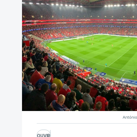
Antóni
OUVIR