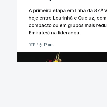
A primeira etapa em linha da 87.ª V
O jogo no Estádio da Luz tem início às 
hoje entre Lourinhã e Queluz, co
enquanto a segunda mão está marcada p
compacto ou em grupos mais redu
Na fase de liga da Liga Europa já está 
Emirates) na liderança.
com entrada direta, graças à conquista 
17 min.
RTP
/
(Com Lusa)