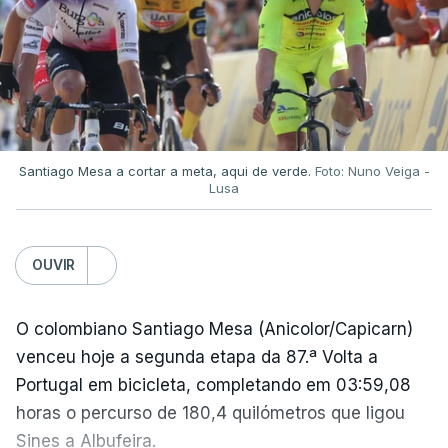
Aos 51 minutos, o capitão argentino marcou um
golo, claramente com a mão, e, após a partida,
referiu-se ao lance, em tom de brincadeira, como
"a mão de deus".
Apenas quatro minutos depois, "El Pibe de Oro"
Santiago Mesa a cortar a meta, aqui de verde.
Foto: Nuno Veiga -
Lusa
marcou um golo inesquecível, partindo do seu
próprio campo e driblando quatro jogadores antes
de ultrapassar o guarda-redes inglês.
OUVIR
A Argentina viria a conquistar esse Campeonato do
O colombiano Santiago Mesa (Anicolor/Capicarn)
Mundo, com uma vitória frente à Alemanha
venceu hoje a segunda etapa da 87.ª Volta a
Ocidental na final por 3-2.
Portugal em bicicleta, completando em 03:59,08
horas o percurso de 180,4 quilómetros que ligou
Na altura, foi o segundo título de campeão do
Sines a Albufeira.