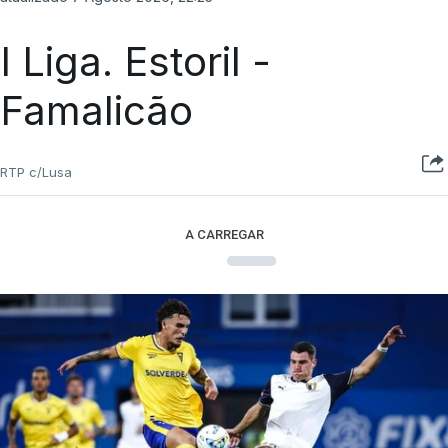
I Liga. Estoril -
Famalicão
RTP c/Lusa
A CARREGAR