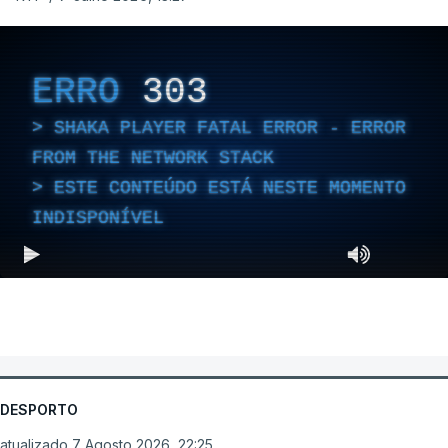
ERRO
303
SHAKA PLAYER FATAL ERROR - ERROR
FROM THE NETWORK STACK
ESTE CONTEÚDO ESTÁ NESTE MOMENTO
INDISPONÍVEL
DESPORTO
atualizado 7 Agosto 2026, 22:25