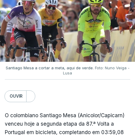
novembro de 2020 aos 60 anos.
Aos 51 minutos, o capitão argentino marcou um
golo, claramente com a mão, e, após a partida,
referiu-se ao lance, em tom de brincadeira, como
"a mão de deus".
Apenas quatro minutos depois, "El Pibe de Oro"
Santiago Mesa a cortar a meta, aqui de verde.
Foto: Nuno Veiga -
Lusa
marcou um golo inesquecível, partindo do seu
próprio campo e driblando quatro jogadores antes
de ultrapassar o guarda-redes inglês.
OUVIR
A Argentina viria a conquistar esse Campeonato do
O colombiano Santiago Mesa (Anicolor/Capicarn)
Mundo, com uma vitória frente à Alemanha
venceu hoje a segunda etapa da 87.ª Volta a
Ocidental na final por 3-2.
Portugal em bicicleta, completando em 03:59,08