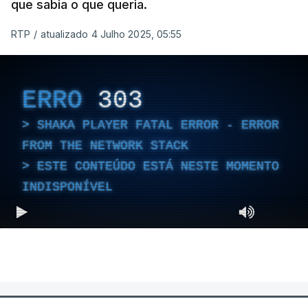
que sabia o que queria.
RTP
/
atualizado 4 Julho 2025, 05:55
ERRO
303
SHAKA PLAYER FATAL ERROR - ERROR
FROM THE NETWORK STACK
ESTE CONTEÚDO ESTÁ NESTE MOMENTO
INDISPONÍVEL