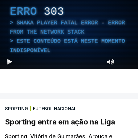
ERRO
303
SHAKA PLAYER FATAL ERROR - ERROR
FROM THE NETWORK STACK
ESTE CONTEÚDO ESTÁ NESTE MOMENTO
INDISPONÍVEL
SPORTING
|
FUTEBOL NACIONAL
Sporting entra em ação na Liga
Sporting, Vitória de Guimarães, Arouca e