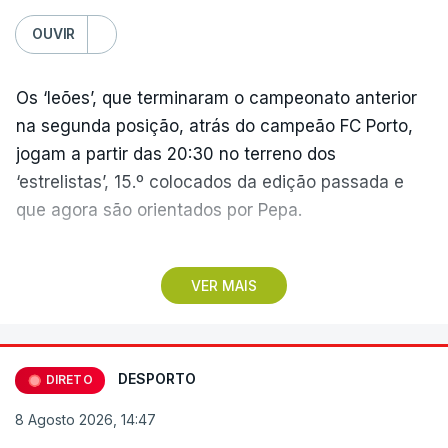
OUVIR
Os ‘leões’, que terminaram o campeonato anterior
na segunda posição, atrás do campeão FC Porto,
jogam a partir das 20:30 no terreno dos
‘estrelistas’, 15.º colocados da edição passada e
que agora são orientados por Pepa.
No primeiro encontro do dia, o Marítimo, vencedor
VER MAIS
da II Liga, vai assinalar o regresso à 'elite' após
três temporadas no segundo escalão, jogando em
casa (15:30), diante do Casa Pia, formação que
apenas garantiu a manutenção no play-off.
DESPORTO
DIRETO
8 Agosto 2026, 14:47
Pelo meio dos jogos na Reboleira e na Madeira, o