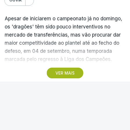
Apesar de iniciarem o campeonato já no domingo,
os 'dragões' têm sido pouco interventivos no
mercado de transferências, mas vão procurar dar
maior competitividade ao plantel até ao fecho do
defeso, em 04 de setembro, numa temporada
marcada pelo regresso à Liga dos Campeões.
VER MAIS
"O mercado é um misto de um puzzle e um jogo de
xadrez. Temos de estar atentos a todas as
movimentações. Acredito que 95% dos jogadores
BENFICA
|
FUTEBOL NACIONAL
adoraria ficar, mas alguns podem querer mais
minutos de jogo. Sobre o que vamos trazer nos
Benfica lança petição pela
próximos dias, temos trabalhado com a atenção e
suspensão do modelo de
compromisso certos para manter a ambição nas
centralização dos direitos de TV