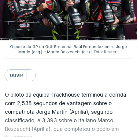
A Volta a Portugal inclui uma chegada ao Alto da
Torre pela 31.ª vez, tendo a anterior ocorrido em
2025, quando o equatoriano Jonathan Caicedo
(Petrolike) consagrou-se vencedor.
(Com Lusa)
O pódio do GP da Grã-Bretenha: Raúl Fernandez entre Jorge
Martín (esq.) e Marco Bezzecchi (dir.)
| Foto: Reuters
OUVIR
O piloto da equipa Trackhouse terminou a corrida
com 2,538 segundos de vantagem sobre o
compatriota Jorge Martín (Aprilia), segundo
classificado, e 3,393 sobre o italiano Marco
Bezzecchi (Aprilia), que completou o pódio em