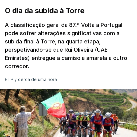
A jornada fica para já marcada pelo empate 2-2
O dia da subida à Torre
cedido pelo Sporting no terreno do Estrela da
Amadora, num jogo que os ‘leões estiveram a
A classificação geral da 87.ª Volta a Portugal
vencer por 2-0, e pelo triunfo do regressado
pode sofrer alterações significativas com a
Marítimo na receção ao Casa Pia (1-0).
subida final à Torre, na quarta etapa,
perspetivando-se que Rui Oliveira (UAE
Emirates) entregue a camisola amarela a outro
Programa da 1.ª jornada
corredor.
Sexta-feira
RTP
/
cerca de uma hora
Estoril Praia – Famalicão, 1-1
Sábado
Marítimo - Casa Pia, 1-0
Vitória de Guimarães – Arouca, 0-1
Estrela Amadora – Sporting, 2-2