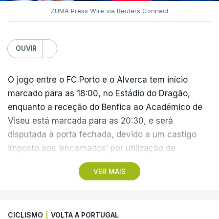
ZUMA Press Wire via Reuters Connect
OUVIR
O jogo entre o FC Porto e o Alverca tem início
marcado para as 18:00, no Estádio do Dragão,
enquanto a receção do Benfica ao Académico de
Viseu está marcada para as 20:30, e será
disputada à porta fechada, devido a um castigo
imposto aos ‘encarnados’ por utilização de
pirotecnia.
VER MAIS
Também às 20:30, o Gil Vicente recebe o Rio Ave e
o Moreirense visita o vizinho Sporting de Braga.
CICLISMO
|
VOLTA A PORTUGAL