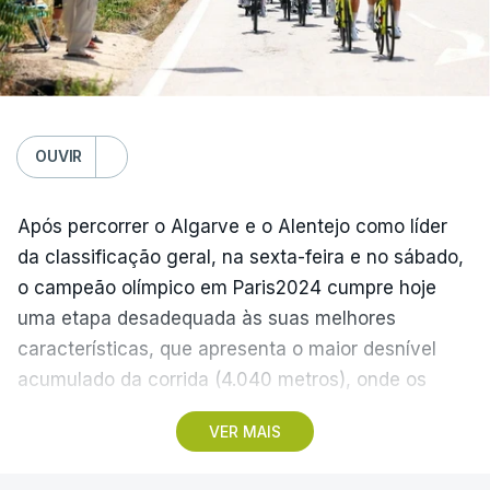
Domingo
FC Porto – Alverca, 18:00
Gil Vicente - Rio Ave, 20:30
Moreirense - Sporting de Braga, 20:30
Benfica - Académico de Viseu, 20:30
OUVIR
Segunda-feira
Após percorrer o Algarve e o Alentejo como líder
Santa Clara - Nacional, 19:15 locais (20:15 em
da classificação geral, na sexta-feira e no sábado,
Lisboa)
o campeão olímpico em Paris2024 cumpre hoje
uma etapa desadequada às suas melhores
(Com Lusa)
características, que apresenta o maior desnível
acumulado da corrida (4.040 metros), onde os
teóricos candidatos à vitória final devem ser os
VER MAIS
protagonistas.