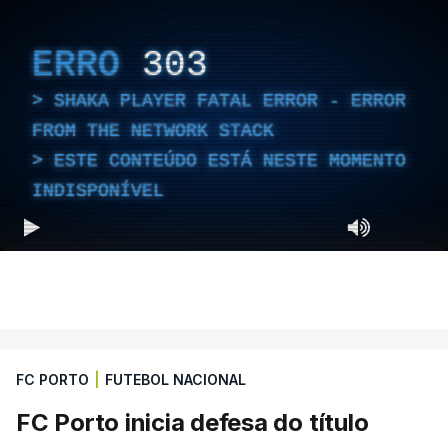
ERRO
303
SHAKA PLAYER FATAL ERROR - ERROR
FROM THE NETWORK STACK
ESTE CONTEÚDO ESTÁ NESTE MOMENTO
INDISPONÍVEL
FC PORTO
|
FUTEBOL NACIONAL
FC Porto inicia defesa do título