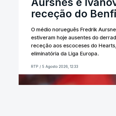
Aursnes e Ivano
(Anicolor-Campicarn), vencedor das últi
receção do Benf
quarta e quinta posições, respetivament
Na quinta-feira, o pelotão vai percorrer 
O médio norueguês Fredrik Aursne
em Sintra, na primeira das 10 etapas da
estiveram hoje ausentes do derrade
categoria nos derradeiros 50 quilómetro
receção aos escoceses do Hearts, 
eliminatória da Liga Europa.
TÓPICOS
Lourinhã Queluz
,
Madison
RTP
/
5 Agosto 2026, 12:33