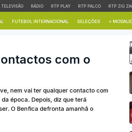
TELEVISÃO
RÁDIO
RTP PLAY
RTP PALCO
RTP ZIG ZA
AL
FUTEBOL INTERNACIONAL
SELEÇÕES
+ MODALI
tactos com o Real
contactos com o
ve, nem vai ter qualquer contacto com
 da época. Depois, diz que terá
ser. O Benfica defronta amanhã o