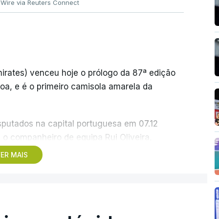
 Wire via Reuters Connect
rates) venceu hoje o prólogo da 87ª edição
boa, e é o primeiro camisola amarela da
sputados na capital portuguesa em 07.12
o companheiro de equipa Rui Oliveira,
4, ao lado de Iúri Leitão, em ciclismo de
ER MAIS
gio, Rafael Reis, que procurava o oitavo
uido, foi o terceiro mais rápido, a sete
imi (UAE Emirates) e o russo Artem Nych