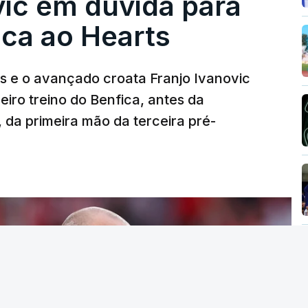
vic em dúvida para
mas duas edições da Volta, terminaram na
ica ao Hearts
e, a nove e 14 segundos.
os 157,1 quilómetros entre Lourinhã a Queluz,
s e o avançado croata Franjo Ivanovic
 87.ª edição, com duas contagens de terceira
iro treino do Benfica, antes da
s.
da primeira mão da terceira pré-