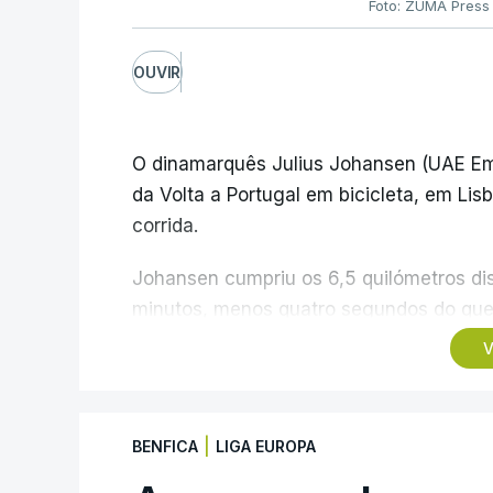
Foto: ZUMA Press
OUVIR
O dinamarquês Julius Johansen (UAE Emi
da Volta a Portugal em bicicleta, em Lis
corrida.
Johansen cumpriu os 6,5 quilómetros di
minutos, menos quatro segundos do que 
campeão olímpico de Madison em Paris202
V
pista.
O vice-campeão português de contrarreló
|
BENFICA
LIGA EUROPA
triunfo em prólogos da prova, o sexto seg
segundos, enquanto o italiano Luca Gia