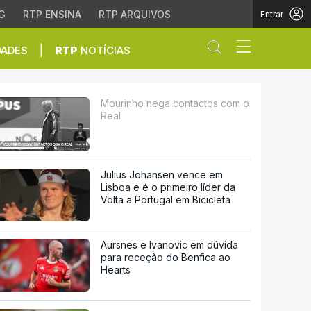
G
RTP ENSINA
RTP ARQUIVOS
Entrar
Abrir campo de
|
DADES
RTP
NOTÍCIAS
Mourinho nega contactos com o
Real
Julius Johansen vence em
Lisboa e é o primeiro líder da
Volta a Portugal em Bicicleta
Aursnes e Ivanovic em dúvida
para receção do Benfica ao
Hearts