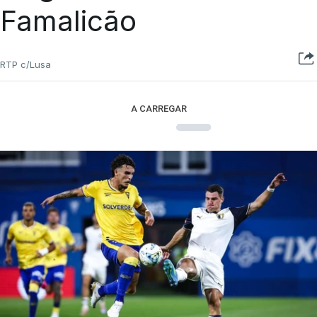
Famalicão
RTP c/Lusa
A CARREGAR