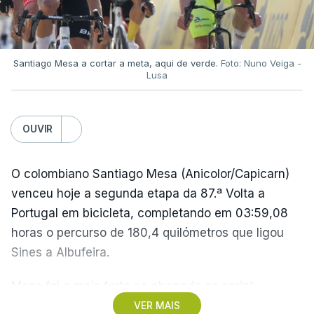
referiu-se ao lance, em tom de brincadeira, como
"a mão de deus".
Apenas quatro minutos depois, "El Pibe de Oro"
Santiago Mesa a cortar a meta, aqui de verde.
Foto: Nuno Veiga -
Lusa
marcou um golo inesquecível, partindo do seu
próprio campo e driblando quatro jogadores antes
de ultrapassar o guarda-redes inglês.
OUVIR
A Argentina viria a conquistar esse Campeonato do
O colombiano Santiago Mesa (Anicolor/Capicarn)
Mundo, com uma vitória frente à Alemanha
venceu hoje a segunda etapa da 87.ª Volta a
Ocidental na final por 3-2.
Portugal em bicicleta, completando em 03:59,08
horas o percurso de 180,4 quilómetros que ligou
Na altura, foi o segundo título de campeão do
Sines a Albufeira.
mundo para a seleção 'albiceleste', depois do
sucesso em 1978 e, posteriormente, a seleção
Mesa foi o mais forte na chegada ao sprint,
comandada por Messi, e que foi vice-campeã no
superando o espanhol Daniel Cavia (Burgos-
VER MAIS