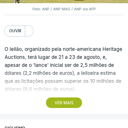
Foto: ANP / ANP MAG / ANP via AFP
OUVIR
O leilão, organizado pela norte-americana Heritage
Auctions, terá lugar de 21 a 23 de agosto, e,
apesar de o 'lance' inicial ser de 2,5 milhões de
dólares (2,2 milhões de euros), a leiloeira estima
que as licitações possam superar os 10 milhões de
dólares (8,6 milhões de euros).
VER MAIS
A camisola utilizada pelo astro argentino durante
este jogo dos quartos de final do Mundial1986,
ganho por 2-1 pela sua seleção a 22 de junho de