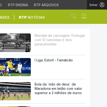
G
RTP ENSINA
RTP ARQUIVOS
Entrar
Abrir campo de
|
DADES
RTP
NOTÍCIAS
oístas e dois paracano
Mundial de canoagem. Portugal
com 12 canoístas e dois
paracanoístas
I Liga. Estoril - Famalicão
Bola da `mão de deus` de
Maradona em leilão com valor
superior a 2 milhões de euros