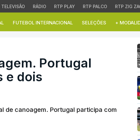
TELEVISÃO
RÁDIO
RTP PLAY
RTP PALCO
RTP ZIG ZA
AL
FUTEBOL INTERNACIONAL
SELEÇÕES
+ MODALI
em. Portugal com 12 can
agem. Portugal
 e dois
al de canoagem. Portugal participa com