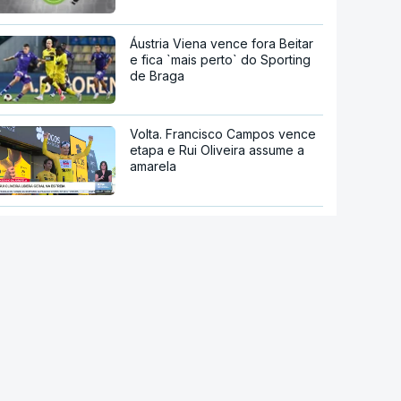
Áustria Viena vence fora Beitar
e fica `mais perto` do Sporting
de Braga
Volta. Francisco Campos vence
etapa e Rui Oliveira assume a
amarela
União de Leiria autorizada pela
FIFA a inscrever novos
jogadores
Nelson Évora fecha ciclo de
ouro e pondera futuro como
dirigente