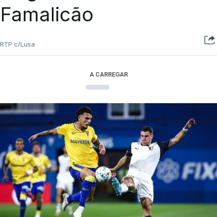
Famalicão
RTP c/Lusa
A CARREGAR