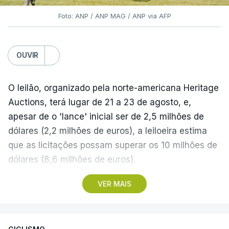
Foto: ANP / ANP MAG / ANP via AFP
OUVIR
O leilão, organizado pela norte-americana Heritage
Auctions, terá lugar de 21 a 23 de agosto, e,
apesar de o 'lance' inicial ser de 2,5 milhões de
dólares (2,2 milhões de euros), a leiloeira estima
que as licitações possam superar os 10 milhões de
dólares (8,6 milhões de euros).
VER MAIS
A camisola utilizada pelo astro argentino durante
este jogo dos quartos de final do Mundial1986,
ganho por 2-1 pela sua seleção a 22 de junho de