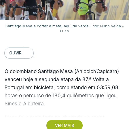
referiu-se ao lance, em tom de brincadeira, como
"a mão de deus".
Apenas quatro minutos depois, "El Pibe de Oro"
Santiago Mesa a cortar a meta, aqui de verde.
Foto: Nuno Veiga -
Lusa
marcou um golo inesquecível, partindo do seu
próprio campo e driblando quatro jogadores antes
de ultrapassar o guarda-redes inglês.
OUVIR
A Argentina viria a conquistar esse Campeonato do
O colombiano Santiago Mesa (Anicolor/Capicarn)
Mundo, com uma vitória frente à Alemanha
venceu hoje a segunda etapa da 87.ª Volta a
Ocidental na final por 3-2.
Portugal em bicicleta, completando em 03:59,08
horas o percurso de 180,4 quilómetros que ligou
Na altura, foi o segundo título de campeão do
Sines a Albufeira.
mundo para a seleção 'albiceleste', depois do
sucesso em 1978 e, posteriormente, a seleção
Mesa foi o mais forte na chegada ao sprint,
comandada por Messi, e que foi vice-campeã no
superando o espanhol Daniel Cavia (Burgos-
VER MAIS