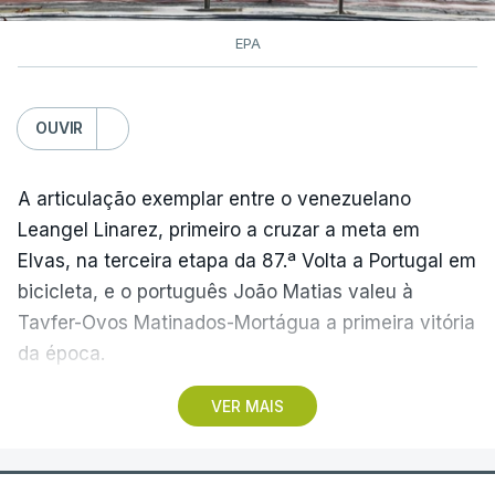
EPA
OUVIR
A articulação exemplar entre o venezuelano
Leangel Linarez, primeiro a cruzar a meta em
Elvas, na terceira etapa da 87.ª Volta a Portugal em
bicicleta, e o português João Matias valeu à
Tavfer-Ovos Matinados-Mortágua a primeira vitória
da época.
VER MAIS
Discreta nas chegadas ao Palácio Nacional de
Queluz, na quinta-feira, e a Albufeira, na sexta-
feira, a equipa dirigida por Gustavo Veloso