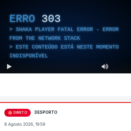
ERRO
303
SHAKA PLAYER FATAL ERROR - ERROR
FROM THE NETWORK STACK
ESTE CONTEÚDO ESTÁ NESTE MOMENTO
INDISPONÍVEL
DESPORTO
DIRETO
8 Agosto 2026, 19:59