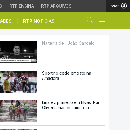
G
RTP ENSINA
RTP ARQUIVOS
Entrar
Abrir campo de
|
DADES
RTP
NOTÍCIAS
Na terra de... João Cancelo
Sporting cede empate na
Amadora
Linarez primeiro em Elvas, Rui
Oliveira mantém amarela