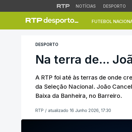
NOTÍCIAS
DESPORTO
FUTEBOL NACION
Na terra de... Joã
DESPORTO
Na terra de... J
A RTP foi até às terras de onde cr
da Seleção Nacional. João Cancelo
Baixa da Banheira, no Barreiro.
RTP
/
atualizado 16 Junho 2026, 17:30