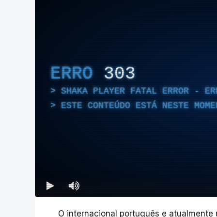
ERRO
303
SHAKA PLAYER FATAL ERROR - ER
ESTE CONTEÚDO ESTÁ NESTE MOME
O internacional português e atualmente