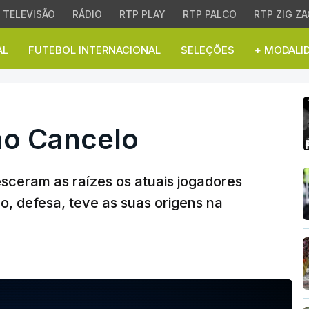
TELEVISÃO
RÁDIO
RTP PLAY
RTP PALCO
RTP ZIG ZA
AL
FUTEBOL INTERNACIONAL
SELEÇÕES
+ MODALI
o Cancelo
oão Cancelo
esceram as raízes os atuais jogadores
, defesa, teve as suas origens na