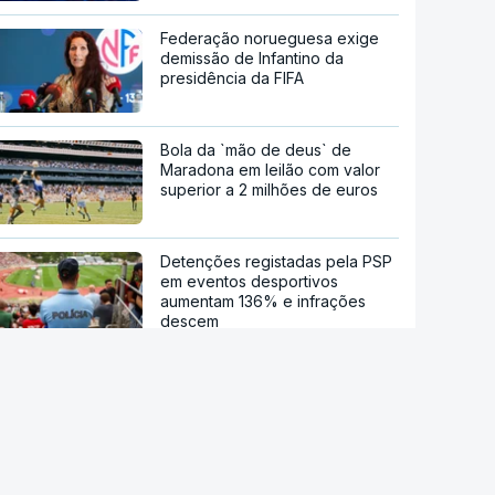
Federação norueguesa exige
demissão de Infantino da
presidência da FIFA
Bola da `mão de deus` de
Maradona em leilão com valor
superior a 2 milhões de euros
Detenções registadas pela PSP
em eventos desportivos
aumentam 136% e infrações
descem
Números e Curiosidades - 93º
Campeonato Nacional de
Futebol