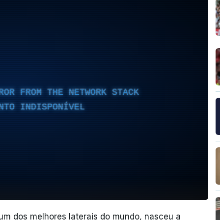
ROR FROM THE NETWORK STACK
NTO INDISPONÍVEL
 um dos melhores laterais do mundo, nasceu a