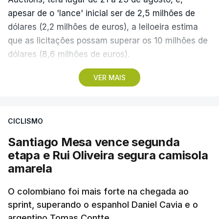
apesar de o 'lance' inicial ser de 2,5 milhões de
dólares (2,2 milhões de euros), a leiloeira estima
que as licitações possam superar os 10 milhões de
dólares (8,6 milhões de euros).
VER MAIS
A camisola utilizada pelo astro argentino durante
este jogo dos quartos de final do Mundial1986,
ganho por 2-1 pela sua seleção a 22 de junho de
CICLISMO
1986, na Cidade do México, foi vendida por um
valor recorde de 9,3 milhões de dólares (oito
Santiago Mesa vence segunda
milhões de euros) em 2022.
etapa e Rui Oliveira segura camisola
amarela
A bola já foi a leilão em 2022 e 2023, com as
licitações a atingirem quase 2 milhões de dólares
O colombiano foi mais forte na chegada ao
sprint, superando o espanhol Daniel Cavia e o
(1,7 milhões de euros) em cada ocasião.
argentino Tomas Contte.