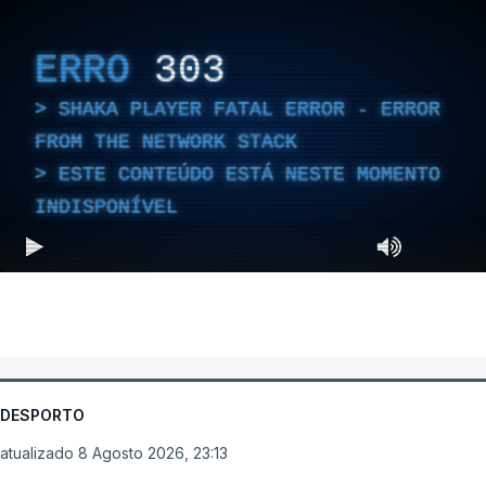
ERRO
303
SHAKA PLAYER FATAL ERROR - ERROR
FROM THE NETWORK STACK
ESTE CONTEÚDO ESTÁ NESTE MOMENTO
INDISPONÍVEL
DESPORTO
atualizado 8 Agosto 2026, 23:13