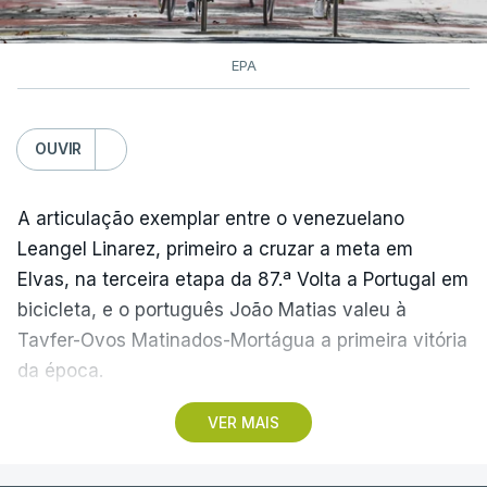
EPA
OUVIR
A articulação exemplar entre o venezuelano
Leangel Linarez, primeiro a cruzar a meta em
Elvas, na terceira etapa da 87.ª Volta a Portugal em
bicicleta, e o português João Matias valeu à
Tavfer-Ovos Matinados-Mortágua a primeira vitória
da época.
VER MAIS
Discreta nas chegadas ao Palácio Nacional de
Queluz, na quinta-feira, e a Albufeira, na sexta-