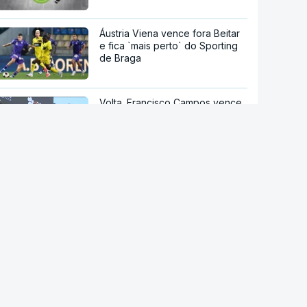
Áustria Viena vence fora Beitar
e fica `mais perto` do Sporting
de Braga
Volta. Francisco Campos vence
etapa e Rui Oliveira assume a
amarela
União de Leiria autorizada pela
FIFA a inscrever novos
jogadores
Nelson Évora fecha ciclo de
ouro e pondera futuro como
dirigente