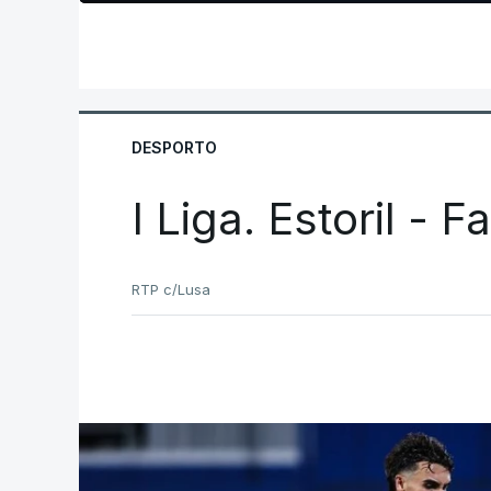
DESPORTO
I Liga. Estoril - 
RTP c/Lusa