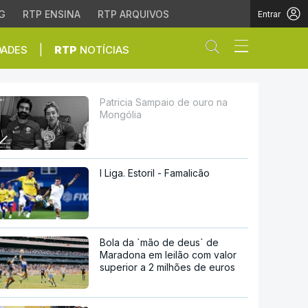
G
RTP ENSINA
RTP ARQUIVOS
Entrar
Abrir campo de
|
DADES
RTP
NOTÍCIAS
Patricia Sampaio de ouro na
Mongólia
I Liga. Estoril - Famalicão
Bola da `mão de deus` de
Maradona em leilão com valor
superior a 2 milhões de euros