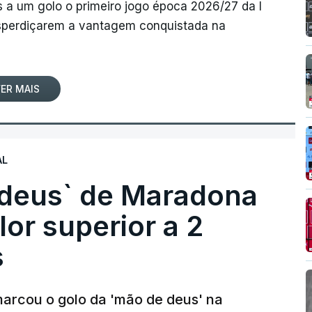
 a um golo o primeiro jogo época 2026/27 da I
desperdiçarem a vantagem conquistada na
ER MAIS
AL
 deus` de Maradona
lor superior a 2
s
arcou o golo da 'mão de deus' na