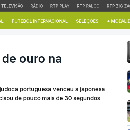
TELEVISÃO
RÁDIO
RTP PLAY
RTP PALCO
RTP ZIG ZA
AL
FUTEBOL INTERNACIONAL
SELEÇÕES
+ MODALI
e ouro na Mongólia
 de ouro na
 a judoca portuguesa venceu a japonesa
cisou de pouco mais de 30 segundos