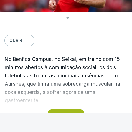
EPA
OUVIR
No Benfica Campus, no Seixal, em treino com 15
minutos abertos à comunicação social, os dois
futebolistas foram as principais ausências, com
Aursnes, que tinha uma sobrecarga muscular na
coxa esquerda, a sofrer agora de uma
gastroenterite.
VER MAIS
Já Ivanovic está a contas com uma contusão no
pé direito, com os dois jogadores, à partida, a