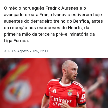
prólogos da prova, o sexto seguido, foi o terceiro
O médio norueguês Fredrik Aursnes e o
mais rápido, a sete segundos, enquanto o italiano
avançado croata Franjo Ivanovic estiveram hoje
Luca Giaimi (UAE Emirates) e o russo Artem Nych
ausentes do derradeiro treino do Benfica, antes
(Anicolor-Campicarn), vencedor das últimas duas
da receção aos escoceses do Hearts, da
edições da Volta, terminaram na quarta e quinta
primeira mão da terceira pré-eliminatória da
posições, respetivamente, a nove e 14 segundos.
Liga Europa.
Na quinta-feira, o pelotão vai percorrer os 157,1
RTP
/
5 Agosto 2026, 12:33
quilómetros entre Lourinhã a Queluz, em Sintra, na
primeira das 10 etapas da 87.ª edição, com duas
contagens de terceira categoria nos derradeiros
50 quilómetros.
TÓPICOS
Lourinhã Queluz
,
Madison