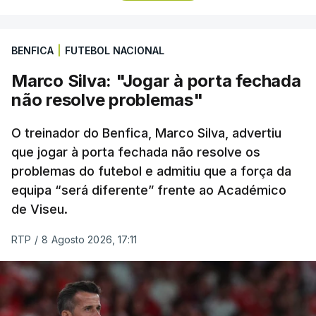
No domingo, a quarta etapa termina com a
BENFICA
|
FUTEBOL NACIONAL
primeira chegada em alto, à Torre na Serra da
Estrela, a 1.961 metros de altitude, que pode criar
Marco Silva: "Jogar à porta fechada
diferenças significativas na classificação geral,
não resolve problemas"
após um trajeto de 154,6 quilómetros, com início
em Figueiró dos Vinhos, que inclui três contagens
O treinador do Benfica, Marco Silva, advertiu
de montanha de terceira categoria e uma de
que jogar à porta fechada não resolve os
problemas do futebol e admitiu que a força da
segunda antes da subida final, a única de
equipa “será diferente” frente ao Académico
categoria especial na prova.
de Viseu.
(Com Lusa)
RTP
/
8 Agosto 2026, 17:11