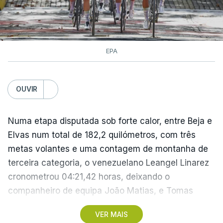
EPA
OUVIR
Numa etapa disputada sob forte calor, entre Beja e
Elvas num total de 182,2 quilómetros, com três
metas volantes e uma contagem de montanha de
terceira categoria, o venezuelano Leangel Linarez
cronometrou 04:21,42 horas, deixando o
companheiro de equipa João Matias, e Tomas
Contte, da Aviludo-Louletano-Loulé, nas segunda e
VER MAIS
terceira posições, respetivamente.