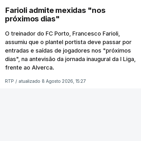
equilibrar um pouco mais a balança”.
Farioli admite mexidas "nos
próximos dias"
“É óbvio que uma das grandes forças, para não
dizer a maior força, de um clube como o Benfica é
O treinador do FC Porto, Francesco Farioli,
assumiu que o plantel portista deve passar por
a sua massa adepta e o apoio que tem. Quando
entradas e saídas de jogadores nos "próximos
nos retiram isso, naturalmente, a força será
dias", na antevisão da jornada inaugural da I Liga,
diferente”, admitiu Marco Silva.
frente ao Alverca.
O Benfica recebe o Académico de Viseu no
RTP
/
atualizado 8 Agosto 2026, 15:27
domingo, em encontro da primeira jornada da I Liga
com início previsto para as 20:30, no Estádio da
Luz, em Lisboa, e arbitragem de David Rafael Silva
(AF Porto).