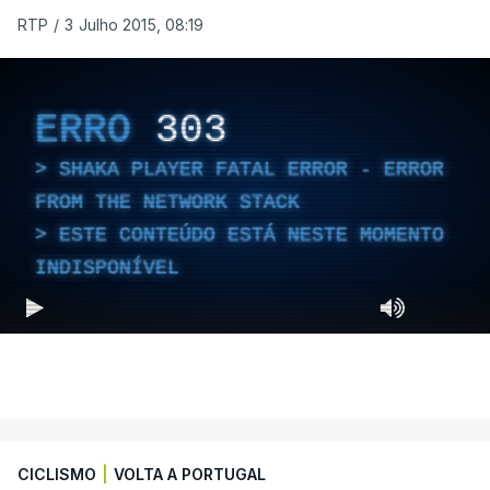
RTP
/
3 Julho 2015, 08:19
ERRO
303
SHAKA PLAYER FATAL ERROR - ERROR
FROM THE NETWORK STACK
ESTE CONTEÚDO ESTÁ NESTE MOMENTO
INDISPONÍVEL
CICLISMO
|
VOLTA A PORTUGAL