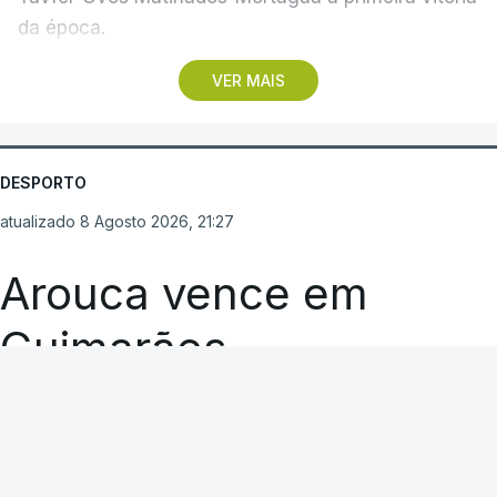
da época.
VER MAIS
Discreta nas chegadas ao Palácio Nacional de
Queluz, na quinta-feira, e a Albufeira, na sexta-
feira, a equipa dirigida por Gustavo Veloso
apresentou a sua melhor versão nos derradeiros
DESPORTO
metros da tirada mais longa da corrida, marcados
atualizado 8 Agosto 2026, 21:27
por uma aparatosa queda e por nova aparição do
camisola amarela, Rui Oliveira (UAE Emirates), no
Arouca vence em
sprint.
Guimarães
Quando o quarteto da fuga do dia estava prestes a
ser alcançado à entrada para o último quilómetro,
RTP
José Moreira (GI Group Holding-Simoldes-UDO) e
Gonçalo Rodrigues (Óbidos Cycling Team) ainda
A CARREGAR
fizeram um esforço para ‘sobreviver’ na frente,