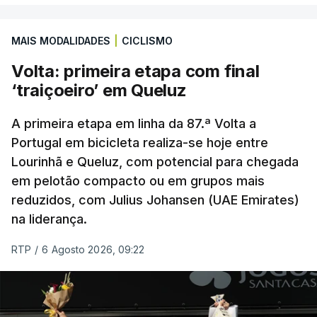
Portugal ‘atirou’ o Benfica, terceiro na I Liga de
2025/26, para as eliminatórias da Liga Europa, e
MAIS MODALIDADES
|
CICLISMO
relegou o Sporting de Braga, quarto, para a Liga
Conferência, competição que disputa pela primeira
Volta: primeira etapa com final
vez.
‘traiçoeiro’ em Queluz
Na última temporada, a equipa de Carlos Vicens
A primeira etapa em linha da 87.ª Volta a
teve o seu segundo melhor desempenho de
Portugal em bicicleta realiza-se hoje entre
Lourinhã e Queluz, com potencial para chegada
sempre nas provas europeias, ao chegar às meias-
em pelotão compacto ou em grupos mais
finais da Liga Europa, um registo apenas superado
reduzidos, com Julius Johansen (UAE Emirates)
com a edição na qual foi finalista vencida (2010/11).
na liderança.
Na Liga Conferência, os bracarenses já não
RTP
/
6 Agosto 2026, 09:22
contam hoje com o guarda-redes checo Lukas
Hornicek, que ainda jogou a primeira mão da ronda
anterior, com os sérvios, mas que foi esta semana