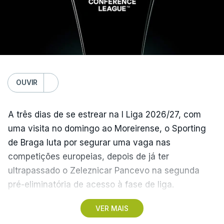
Na fase de liga da Liga Europa já está o Torreense,
único representante português com entrada direta,
graças à conquista da Taça de Portugal.
(Com Lusa)
OUVIR
A três dias de se estrear na I Liga 2026/27, com
uma visita no domingo ao Moreirense, o Sporting
de Braga luta por segurar uma vaga nas
competições europeias, depois de já ter
ultrapassado o Zeleznicar Pancevo na segunda
pré-eliminatória de acesso à fase de liga.
VER MAIS
A inesperada vitória do Torreense na Taça de