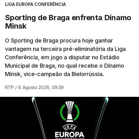
LIGA EUROPA CONFERÊNCIA
de serem eliminados pelos austríacos do Sturm
Graz, com um agregado de 6-0.
Sporting de Braga enfrenta Dínamo
Minsk
Caso se qualifique, o Benfica vai encontrar outra
equipa relegada da ‘Champions’, o derrotado do
O Sporting de Braga procura hoje ganhar
encontro entre Aarhus, campeão dinamarquês, ou
vantagem na terceira pré-eliminatória da Liga
Conferência, em jogo a disputar no Estádio
o Sabah, campeão do Azerbaijão, sendo que, em
Municipal de Braga, no qual recebe o Dínamo
caso de afastamento, os 'encarnados' caem para o
Minsk, vice-campeão da Bielorrússia.
play-off da Liga Conferência, encontrando os
estónios do Paide ou os austríacos do Rapid Viena.
RTP
/
6 Agosto 2026, 09:39
O jogo no Estádio da Luz tem início às 20:00, com
arbitragem do romeno Marian Barbu, enquanto a
segunda mão está marcada para 13 de agosto, em
Edimburgo.