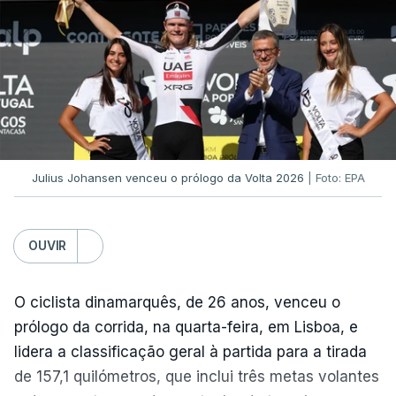
transferido para o Newcastle.
Caso ultrapasse o Dínamo Minsk, com a segunda
mão agendada para 13 de agosto, na Bulgária –
devido à guerra na Ucrânia e ao facto de a
Bielorrússia ser aliada da Rússia -, o Sporting de
Braga irá defrontar no play-off o vencedor da
eliminatória entre Beitar e Áustria Viena.
Julius Johansen venceu o prólogo da Volta 2026
| Foto: EPA
O jogo de hoje terá início às 19:30 e será arbitrado
OUVIR
pelo austríaco Christian-Petru Ciochirca.
(Com Lusa)
O ciclista dinamarquês, de 26 anos, venceu o
prólogo da corrida, na quarta-feira, em Lisboa, e
lidera a classificação geral à partida para a tirada
de 157,1 quilómetros, que inclui três metas volantes