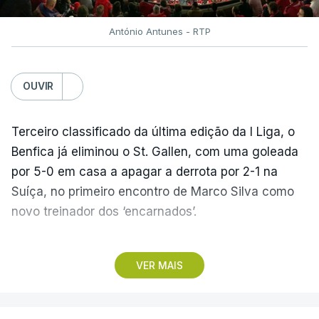
António Antunes - RTP
OUVIR
Terceiro classificado da última edição da I Liga, o
Benfica já eliminou o St. Gallen, com uma goleada
por 5-0 em casa a apagar a derrota por 2-1 na
Suíça, no primeiro encontro de Marco Silva como
novo treinador dos ‘encarnados’.
Pela frente, as ‘águias’ vão ter agora o vice-
VER MAIS
campeão escocês, que tem o português Cláudio
Braga como grande figura e que foi relegado das
fases preliminares da Liga dos Campeões, depois