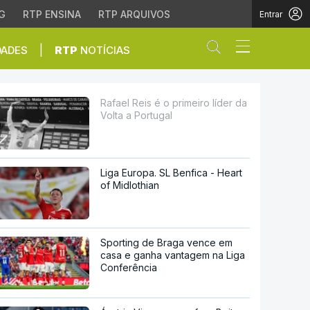
G
RTP ENSINA
RTP ARQUIVOS
Entrar
Abrir campo de
|
DADES
RTP
NOTÍCIAS
rtugal
Rafael Reis é o primeiro líder da
Volta a Portugal
Liga Europa. SL Benfica - Heart
of Midlothian
Sporting de Braga vence em
casa e ganha vantagem na Liga
Conferência