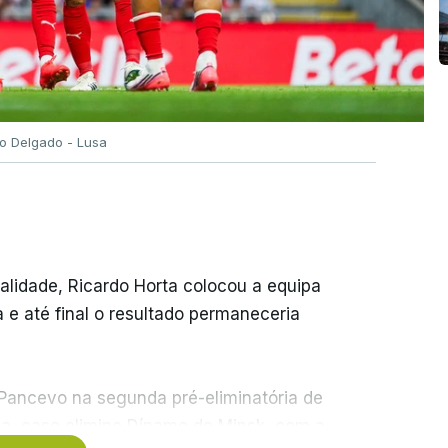
go Delgado - Lusa
nalidade, Ricardo Horta colocou a equipa
e até final o resultado permaneceria
 Pancevo na segunda pré-eliminatória de
ia, caso elimine Dínamo de Minsk, com a