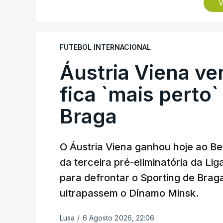
segunda mão agendada para 13 de agosto
V
ao facto de a Bielorrússia ser aliada da 
play-off o vencedor da eliminatória entre
FUTEBOL INTERNACIONAL
Áustria Viena ve
fica `mais perto`
Braga
O Áustria Viena ganhou hoje ao Bei
da terceira pré-eliminatória da L
para defrontar o Sporting de Brag
ultrapassem o Dínamo Minsk.
Lusa
/
6 Agosto 2026, 22:06