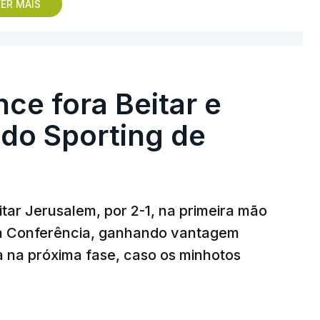
, na Bulgária – devido à guerra na Ucrânia e
ER MAIS
Rússia - o Sporting de Braga irá defrontar no
 Beitar e Áustria Viena.
nce fora Beitar e
 do Sporting de
tar Jerusalem, por 2-1, na primeira mão
iga Conferência, ganhando vantagem
a na próxima fase, caso os minhotos