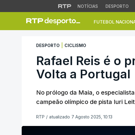
NOTÍCIAS
DESPORTO
FUTEBOL NACION
Rafael Reis é o pri
|
DESPORTO
CICLISMO
Rafael Reis é o p
Volta a Portugal
No prólogo da Maia, o especialista
campeão olímpico de pista Iuri Lei
RTP
/
atualizado 7 Agosto 2025, 10:13