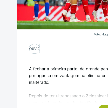
Foto: Hu
OUVIR
A fechar a primeira parte, de grande pe
portuguesa em vantagem na eliminatória 
inalterado.
Depois de ter ultrapassado o Zeleznicar
acesso à fase de liga da Liga Conferênc