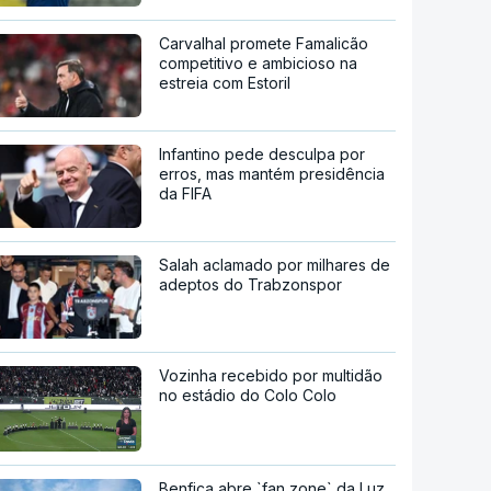
Carvalhal promete Famalicão
competitivo e ambicioso na
estreia com Estoril
Infantino pede desculpa por
erros, mas mantém presidência
da FIFA
Salah aclamado por milhares de
adeptos do Trabzonspor
Vozinha recebido por multidão
no estádio do Colo Colo
Benfica abre `fan zone` da Luz