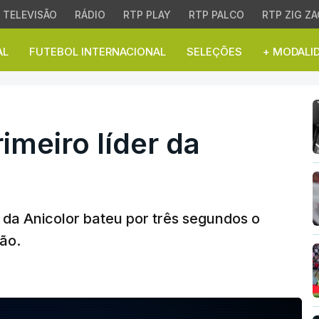
TELEVISÃO
RÁDIO
RTP PLAY
RTP PALCO
RTP ZIG ZA
AL
FUTEBOL INTERNACIONAL
SELEÇÕES
+ MODALI
meiro líder da Volta a Po
rimeiro líder da
 da Anicolor bateu por três segundos o
tão.