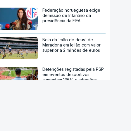
Federação norueguesa exige
demissão de Infantino da
presidência da FIFA
Bola da `mão de deus` de
Maradona em leilão com valor
superior a 2 milhões de euros
Detenções registadas pela PSP
em eventos desportivos
aumentam 136% e infrações
descem
Números e Curiosidades - 93º
Campeonato Nacional de
Futebol