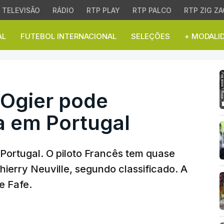
TELEVISÃO
RÁDIO
RTP PLAY
RTP PALCO
RTP ZIG ZA
AL
FUTEBOL INTERNACIONAL
SELEÇÕES
+ MODALI
gier pode garantir 8ª vi
. Ogier pode
ia em Portugal
e Portugal. O piloto Francês tem quase
erry Neuville, segundo classificado. A
e Fafe.