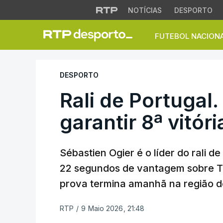
NOTÍCIAS
DESPORTO
FUTEBOL NACION
Rali de Portugal. O
DESPORTO
Rali de Portugal
garantir 8ª vitór
Sébastien Ogier é o líder do rali d
22 segundos de vantagem sobre Thi
prova termina amanhã na região d
RTP
/
9 Maio 2026, 21:48