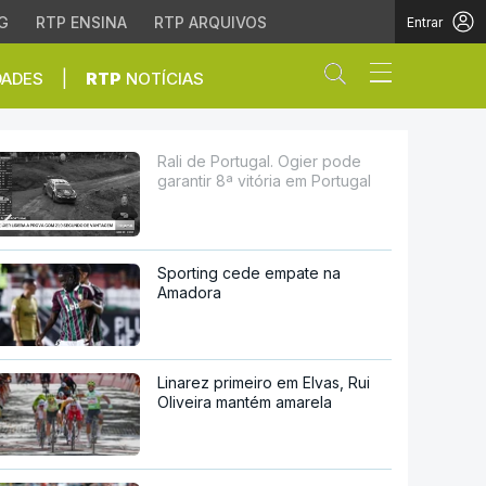
G
RTP ENSINA
RTP ARQUIVOS
Entrar
Abrir campo de
|
DADES
RTP
NOTÍCIAS
tória em Portugal
Rali de Portugal. Ogier pode
garantir 8ª vitória em Portugal
Sporting cede empate na
Amadora
Linarez primeiro em Elvas, Rui
Oliveira mantém amarela