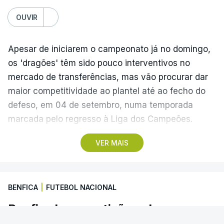
OUVIR
Apesar de iniciarem o campeonato já no domingo,
os 'dragões' têm sido pouco interventivos no
mercado de transferências, mas vão procurar dar
maior competitividade ao plantel até ao fecho do
defeso, em 04 de setembro, numa temporada
marcada pelo regresso à Liga dos Campeões.
VER MAIS
"O mercado é um misto de um puzzle e um jogo de
xadrez. Temos de estar atentos a todas as
movimentações. Acredito que 95% dos jogadores
BENFICA
|
FUTEBOL NACIONAL
adoraria ficar, mas alguns podem querer mais
minutos de jogo. Sobre o que vamos trazer nos
Benfica lança petição pela
próximos dias, temos trabalhado com a atenção e
suspensão do modelo de