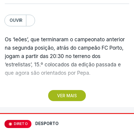
OUVIR
Os ‘leões’, que terminaram o campeonato anterior
na segunda posição, atrás do campeão FC Porto,
jogam a partir das 20:30 no terreno dos
‘estrelistas’, 15.º colocados da edição passada e
que agora são orientados por Pepa.
No primeiro encontro do dia, o Marítimo, vencedor
VER MAIS
da II Liga, vai assinalar o regresso à 'elite' após
três temporadas no segundo escalão, jogando em
casa (15:30), diante do Casa Pia, formação que
apenas garantiu a manutenção no play-off.
DESPORTO
DIRETO