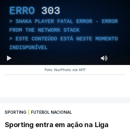
ERRO
303
SHAKA PLAYER FATAL ERROR - ERROR
FROM THE NETWORK STACK
ESTE CONTEÚDO ESTÁ NESTE MOMENTO
INDISPONÍVEL
Foto: NurPhoto via AFP
SPORTING
|
FUTEBOL NACIONAL
Sporting entra em ação na Liga