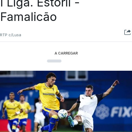
I Liga. Estoril -
Famalicão
RTP c/Lusa
A CARREGAR