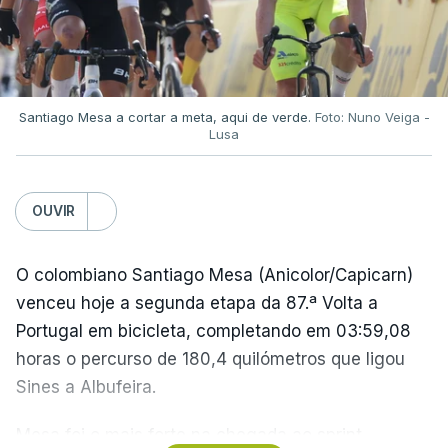
golo, claramente com a mão, e, após a partida,
referiu-se ao lance, em tom de brincadeira, como
"a mão de deus".
Apenas quatro minutos depois, "El Pibe de Oro"
Santiago Mesa a cortar a meta, aqui de verde.
Foto: Nuno Veiga -
Lusa
marcou um golo inesquecível, partindo do seu
próprio campo e driblando quatro jogadores antes
de ultrapassar o guarda-redes inglês.
OUVIR
A Argentina viria a conquistar esse Campeonato do
O colombiano Santiago Mesa (Anicolor/Capicarn)
Mundo, com uma vitória frente à Alemanha
venceu hoje a segunda etapa da 87.ª Volta a
Ocidental na final por 3-2.
Portugal em bicicleta, completando em 03:59,08
horas o percurso de 180,4 quilómetros que ligou
Na altura, foi o segundo título de campeão do
Sines a Albufeira.
mundo para a seleção 'albiceleste', depois do
sucesso em 1978 e, posteriormente, a seleção
Mesa foi o mais forte na chegada ao sprint,