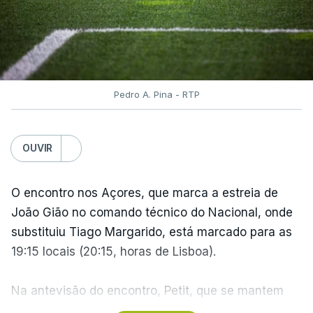
ARTIGOS RELACIONADOS
Volta a Portugal. Nova
Pedro A. Pina - RTP
Camisola Amarela dilata
vantagem de equipa bi-
campeã
OUVIR
atualizado 10 Agosto 2026, 06:56
O encontro nos Açores, que marca a estreia de
João Gião no comando técnico do Nacional, onde
TÓPICOS
substituiu Tiago Margarido, está marcado para as
Volta
,
Portugal
,
Ciclismo
,
Bicicleta
,
Alexis
19:15 locais (20:15, horas de Lisboa).
Guérin
,
Camisola
,
Amarela
Na antevisão do encontro, Petit, que se mantem
como treinador do Santa Clara, assumiu a vontade