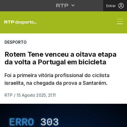
Entrar
Rotem Tene venceu a oi
DESPORTO
Rotem Tene venceu a oitava etapa
da volta a Portugal em bicicleta
Foi a primeira vitória profissional do ciclista
israelita, na chegada da prova a Santarém.
RTP
/
15 Agosto 2025, 21:11
ERRO
303