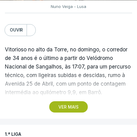
Nuno Veiga - Lusa
OUVIR
Vitorioso no alto da Torre, no domingo, o corredor
de 34 anos é o último a partir do Velódromo
Nacional de Sangalhos, às 17:07, para um percurso
técnico, com ligeiras subidas e descidas, rumo à
Avenida 25 de Abril, com um ponto de contagem
intermédia ao quilómetro 9,9, em Barrô.
VER MAIS
Vencedor das edições de 2024 e de 2025 e mais
vocacionado para o 'crono' do que Guérin, o russo
Artem Nych (Anicolor-Campicarn) parte às 17:05
1.ª LIGA
para tentar encurtar a diferença para o colega de