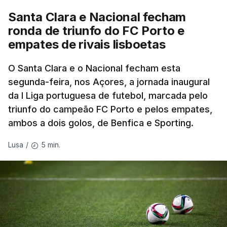
equipa, embora seja improvável anular 01.26
Santa Clara e Nacional fecham
minutos numa distância tão curta.
ronda de triunfo do FC Porto e
empates de rivais lisboetas
O brasileiro Felipe Marques (Localiza Meoo-Swift
Pro Cycling) é o 113.º classificado da Volta e o
O Santa Clara e o Nacional fecham esta
segunda-feira, nos Açores, a jornada inaugural
primeiro a realizar o contrarrelógio, saindo para a
da I Liga portuguesa de futebol, marcada pelo
estrada às 15:05.
triunfo do campeão FC Porto e pelos empates,
ambos a dois golos, de Benfica e Sporting.
Os corredores partem separados por um minuto,
antes de os 10 primeiros classificados iniciarem o
5 min.
Lusa
/
'crono' separados por dois minutos.
O contrarrelógio individual realiza-se a meio da 87ª
Volta a Portugal, numa interrupção do hábito de
terminar a corrida com o 'crono', que vigorava
ininterruptamente desde 2016.