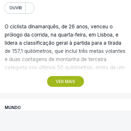
O jogo de hoje terá início às 19:30 e será arbitrado
OUVIR
pelo austríaco Christian-Petru Ciochirca.
(Com Lusa)
O ciclista dinamarquês, de 26 anos, venceu o
prólogo da corrida, na quarta-feira, em Lisboa, e
lidera a classificação geral à partida para a tirada
de 157,1 quilómetros, que inclui três metas volantes
e duas contagens de montanha de terceira
categoria nos últimos 50 quilómetros, antes de um
troço final ‘traiçoeiro’ e da meta, localizada junto
VER MAIS
ao Palácio Nacional de Queluz, no concelho de
Sintra.
MUNDO
Com partida real marcada para as 13:40, na Praça
José Máximo da Costa, na Lourinhã, os 119
Infantino pede desculpa por erros,
ciclistas cruzam a primeira meta volante ao
mas mantém presidência da FIFA