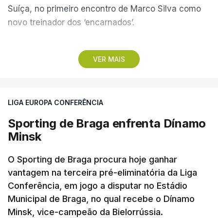
Suíça, no primeiro encontro de Marco Silva como
novo treinador dos ‘encarnados’.
Pela frente, as ‘águias’ vão ter agora o vice-
VER MAIS
campeão escocês, que tem o português Cláudio
Braga como grande figura e que foi relegado das
fases preliminares da Liga dos Campeões, depois
LIGA EUROPA CONFERÊNCIA
de serem eliminados pelos austríacos do Sturm
Graz, com um agregado de 6-0.
Sporting de Braga enfrenta Dínamo
Minsk
Caso se qualifique, o Benfica vai encontrar outra
equipa relegada da ‘Champions’, o derrotado do
O Sporting de Braga procura hoje ganhar
encontro entre Aarhus, campeão dinamarquês, ou
vantagem na terceira pré-eliminatória da Liga
Conferência, em jogo a disputar no Estádio
o Sabah, campeão do Azerbaijão, sendo que, em
Municipal de Braga, no qual recebe o Dínamo
caso de afastamento, os 'encarnados' caem para o
Minsk, vice-campeão da Bielorrússia.
play-off da Liga Conferência, encontrando os