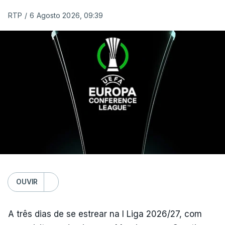
estónios do Paide ou os austríacos do Rapid Viena.
RTP
/
6 Agosto 2026, 09:39
O jogo no Estádio da Luz tem início às 20:00, com
arbitragem do romeno Marian Barbu, enquanto a
segunda mão está marcada para 13 de agosto, em
Edimburgo.
Na fase de liga da Liga Europa já está o Torreense,
único representante português com entrada direta,
graças à conquista da Taça de Portugal.
(Com Lusa)
OUVIR
A três dias de se estrear na I Liga 2026/27, com