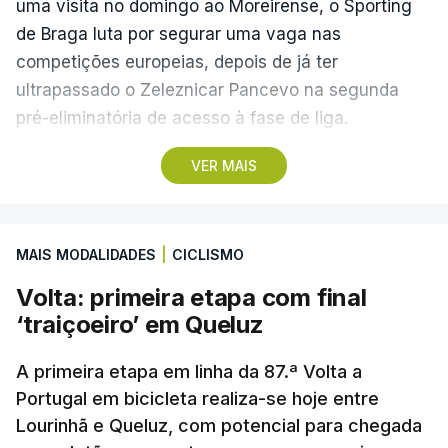
uma visita no domingo ao Moreirense, o Sporting
de Braga luta por segurar uma vaga nas
competições europeias, depois de já ter
ultrapassado o Zeleznicar Pancevo na segunda
pré-eliminatória de acesso à fase de liga.
VER MAIS
A inesperada vitória do Torreense na Taça de
Portugal ‘atirou’ o Benfica, terceiro na I Liga de
2025/26, para as eliminatórias da Liga Europa, e
MAIS MODALIDADES
|
CICLISMO
relegou o Sporting de Braga, quarto, para a Liga
Conferência, competição que disputa pela primeira
Volta: primeira etapa com final
vez.
‘traiçoeiro’ em Queluz
Na última temporada, a equipa de Carlos Vicens
A primeira etapa em linha da 87.ª Volta a
teve o seu segundo melhor desempenho de
Portugal em bicicleta realiza-se hoje entre
Lourinhã e Queluz, com potencial para chegada
sempre nas provas europeias, ao chegar às meias-