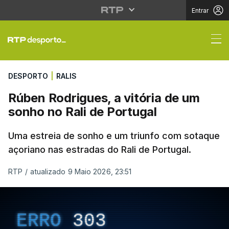
Entrar
Rúben Rodrigues, a vit
DESPORTO
|
RALIS
Rúben Rodrigues, a vitória de um
sonho no Rali de Portugal
Uma estreia de sonho e um triunfo com sotaque
açoriano nas estradas do Rali de Portugal.
RTP
/
atualizado 9 Maio 2026, 23:51
ERRO
303