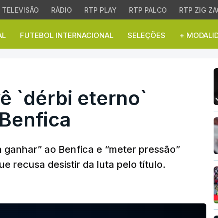
TELEVISÃO
RÁDIO
RTP PLAY
RTP PALCO
RTP ZIG ZA
AL
FUTEBOL INTERNACIONAL
SELEÇÕES
+ MODALI
`dérbi eterno` entre Spo
ê `dérbi eterno`
 Benfica
a ganhar” ao Benfica e “meter pressão”
e recusa desistir da luta pelo título.