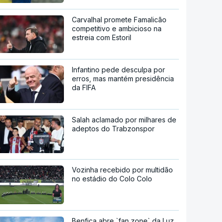
Carvalhal promete Famalicão
competitivo e ambicioso na
estreia com Estoril
Infantino pede desculpa por
erros, mas mantém presidência
da FIFA
Salah aclamado por milhares de
adeptos do Trabzonspor
Vozinha recebido por multidão
no estádio do Colo Colo
Benfica abre `fan zone` da Luz