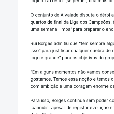
lógico. Do resto, [se perder] fica mais d
O conjunto de Alvalade disputa o dérbi 
quartos de final da Liga dos Campeões, 
uma semana 'limpa' para preparar o enc
Rui Borges admitiu que “tem sempre alg
isso” para justificar qualquer quebra de
jogo é grande” para os objetivos do grup
“Em alguns momentos não vamos consegu
gostamos. Temos essa noção e temos de a
com ambição e uma coragem enorme de qu
Para isso, Borges continua sem poder c
Ioannidis, apesar de registar evolução n