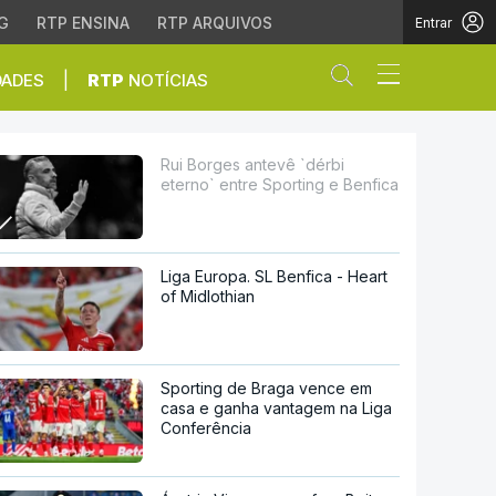
G
RTP ENSINA
RTP ARQUIVOS
Entrar
Abrir campo de
|
DADES
RTP
NOTÍCIAS
rting e Benfica
Rui Borges antevê `dérbi
eterno` entre Sporting e Benfica
Liga Europa. SL Benfica - Heart
of Midlothian
Sporting de Braga vence em
casa e ganha vantagem na Liga
Conferência