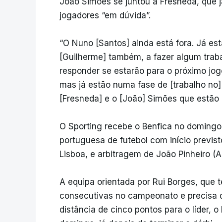
João Simões se juntou a Fresneda, que j
jogadores “em dúvida”.
“O Nuno [Santos] ainda está fora. Já está
[Guilherme] também, a fazer algum traba
responder se estarão para o próximo jogo
mas já estão numa fase de [trabalho no]
[Fresneda] e o [João] Simões que estão 
O Sporting recebe o Benfica no domingo,
portuguesa de futebol com início previs
Lisboa, e arbitragem de João Pinheiro (A
A equipa orientada por Rui Borges, que 
consecutivas no campeonato e precisa d
distância de cinco pontos para o líder, 