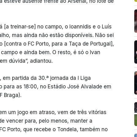
á esteve ausente frente ao Arsenal, no lote de
 [a treinar-se] no campo, o Ioannidis e o Luís
lho, mas ainda não estão disponíveis. Não sei
 [contra o FC Porto, para a Taça de Portugal],
 campo e ainda bem. O resto, é só o Ivan
em dúvida”, adiantou.
 em partida da 30.ª jornada da I Liga
to para as 18:00, no Estádio José Alvalade em
F Braga).
tem um jogo em atraso, vem de três vitórias
e vencer para, pelo menos, manter a
o FC Porto, que recebe o Tondela, também no