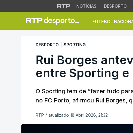
NOTÍCIAS
DESPORTO
FUTEBOL NACION
Rui Borges antevê 
|
DESPORTO
SPORTING
Rui Borges antev
entre Sporting e
O Sporting tem de “fazer tudo par
no FC Porto, afirmou Rui Borges, qu
RTP
/
atualizado 18 Abril 2026, 21:32