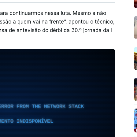
para continuarmos nessa luta. Mesmo a não
são a quem vai na frente”, apontou o técnico,
a de antevisão do dérbi da 30.ª jornada da I
ERROR FROM THE NETWORK STACK
MENTO INDISPONÍVEL