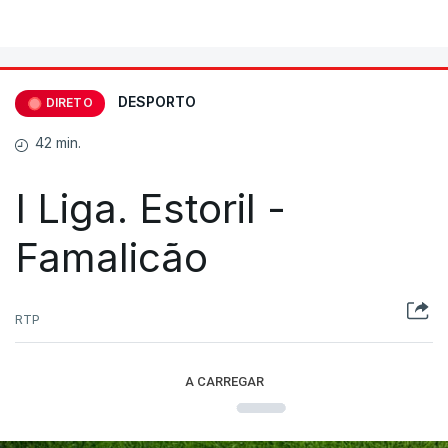
DESPORTO
DIRETO
42 min.
I Liga. Estoril -
Famalicão
RTP
A CARREGAR