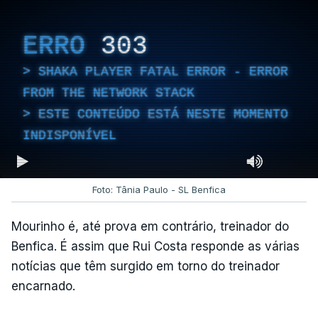
ERRO
303
SHAKA PLAYER FATAL ERROR - ERROR
FROM THE NETWORK STACK
ESTE CONTEÚDO ESTÁ NESTE MOMENTO
INDISPONÍVEL
Foto: Tânia Paulo - SL Benfica
Mourinho é, até prova em contrário, treinador do
Benfica. É assim que Rui Costa responde as várias
notícias que têm surgido em torno do treinador
encarnado.