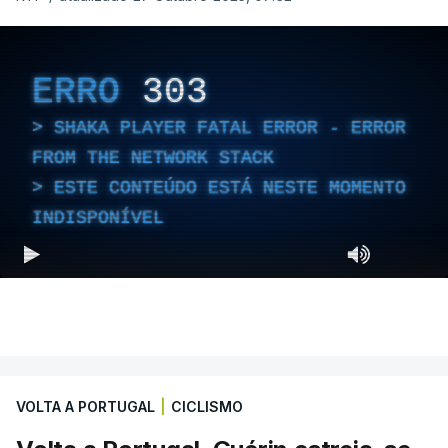
ERRO
303
SHAKA PLAYER FATAL ERROR - ERROR
FROM THE NETWORK STACK
ESTE CONTEÚDO ESTÁ NESTE MOMENTO
INDISPONÍVEL
VOLTA A PORTUGAL
|
CICLISMO