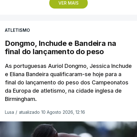
VER MAIS
Vencedor das edições de 2024 e de 2025 e mais
vocacionado para o 'crono' do que Guérin, o russo
Artem Nych (Anicolor-Campicarn) parte às 17:05
ATLETISMO
para tentar encurtar a diferença para o colega de
equipa, embora seja improvável anular 01.26
Dongmo, Inchude e Bandeira na
minutos numa distância tão curta.
final do lançamento do peso
O brasileiro Felipe Marques (Localiza Meoo-Swift
As portuguesas Auriol Dongmo, Jessica Inchude
Pro Cycling) é o 113.º classificado da Volta e o
e Eliana Bandeira qualificaram-se hoje para a
final do lançamento do peso dos Campeonatos
primeiro a realizar o contrarrelógio, saindo para a
da Europa de atletismo, na cidade inglesa de
estrada às 15:05.
Birmingham.
Os corredores partem separados por um minuto,
Lusa
/
atualizado 10 Agosto 2026, 12:16
antes de os 10 primeiros classificados iniciarem o
'crono' separados por dois minutos.