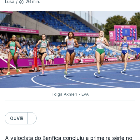
26 min.
Lusa
/
Mabry e da neerlandesa bicampeã europeia
Jessica Schilder, que lançaram a 19,25 e 19
metros, respetivamente, enquanto Inchude foi
sexta.
TÓPICOS
Auriol Dongmo Jessica Inchude
,
Atletismo
Tolga Akmen - EPA
OUVIR
A velocista do Benfica concluiu a primeira série no