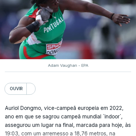
O contrarrelógio individual realiza-se a meio da 87ª
Volta a Portugal, numa interrupção do hábito de
terminar a corrida com o 'crono', que vigorava
ininterruptamente desde 2016.
ARTIGOS RELACIONADOS
Adam Vaughan - EPA
Volta a Portugal. Nova
Camisola Amarela dilata
vantagem de equipa bi-
OUVIR
campeã
atualizado 10 Agosto 2026, 06:56
Auriol Dongmo, vice-campeã europeia em 2022,
ano em que se sagrou campeã mundial `indoor`,
assegurou um lugar na final, marcada para hoje, às
TÓPICOS
19:03, com um arremesso a 18,76 metros, na