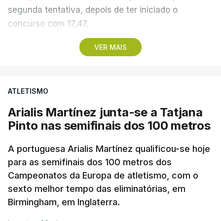
Volta
,
Portugal
,
Ciclismo
,
Bicicleta
,
Alexis
segunda tentativa, depois de ter iniciado o
Guérin
,
Camisola
,
Amarela
concurso com 17,47.
A sua companheira no Sporting Jessica Inchude
VER MAIS
também avançou para a final, com 18,57, no
terceiro lançamento, depois de ter ficado a três
centímetros da marca de apuramento direto logo
ATLETISMO
no primeiro lançamento (18,17), seguindo-se um
Arialis Martínez junta-se a Tatjana
nulo.
Pinto nas semifinais dos 100 metros
Com o 12.º lugar na qualificação, Eliana Bandeira
A portuguesa Arialis Martínez qualificou-se hoje
assegurou um dos 12 lugares na final, com os 17,62
para as semifinais dos 100 metros dos
do primeiro ensaio, que não conseguiu melhorar
Campeonatos da Europa de atletismo, com o
nas outras duas tentativas (17,60 e 17,47).
sexto melhor tempo das eliminatórias, em
Birmingham, em Inglaterra.
Dongmo terminou a qualificação com a terceira
melhor marca, apenas atrás da alemã Yemisi