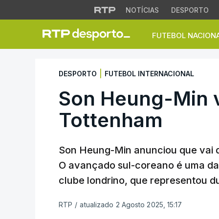
NOTÍCIAS
DESPORTO
FUTEBOL NACION
Son Heung-Min vai
|
DESPORTO
FUTEBOL INTERNACIONAL
Son Heung-Min v
Tottenham
Son Heung-Min anunciou que vai d
O avançado sul-coreano é uma das 
clube londrino, que representou d
RTP
/
atualizado 2 Agosto 2025, 15:17