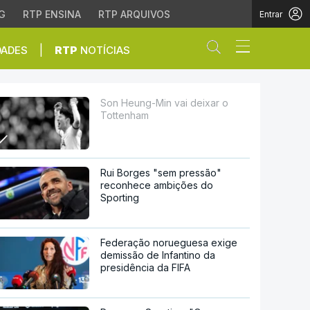
G
RTP ENSINA
RTP ARQUIVOS
Entrar
Abrir campo de
|
DADES
RTP
NOTÍCIAS
Son Heung-Min vai deixar o
Tottenham
Rui Borges "sem pressão"
reconhece ambições do
Sporting
Federação norueguesa exige
demissão de Infantino da
presidência da FIFA