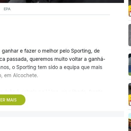
EPA
 ganhar e fazer o melhor pelo Sporting, de
ca passada, queremos muito voltar a ganhá-
anos, o Sporting tem sido a equipa que mais
o, em Alcochete.
visão à estreia na I Liga, no sábado, frente
 pela atividade dos ‘leões’ no mercado de
ER MAIS
s do que uma vez, que o clube “tem feito um