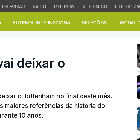
TELEVISÃO
RÁDIO
RTP PLAY
RTP PALCO
RTP ZIG ZA
AL
FUTEBOL INTERNACIONAL
SELEÇÕES
+ MODALI
 deixar o Tottenham
ai deixar o
eixar o Tottenham no final deste mês.
maiores referências da história do
urante 10 anos.