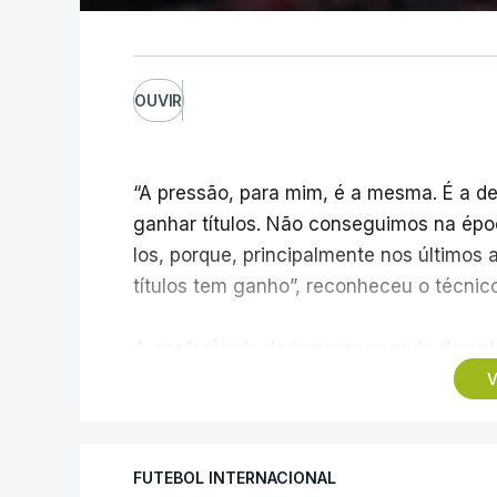
OUVIR
“A pressão, para mim, é a mesma. É a de
ganhar títulos. Não conseguimos na épo
los, porque, principalmente nos últimos 
títulos tem ganho”, reconheceu o técnic
A conferência de imprensa servia de ante
ao Estrela da Amadora, mas foi dominada
V
transferências, onde Borges vincou, mai
trabalho excelente”.
FUTEBOL INTERNACIONAL