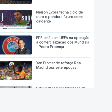
Nelson Évora fecha ciclo de
ouro e pondera futuro como
dirigente
FPF está com UEFA na oposição
à comercialização dos Mundiais
- Pedro Proença
Yan Diomande reforça Real
Madrid por sete épocas
Felix Gall assume liderança da
Volta a Burgos em mau dia para
portugueses