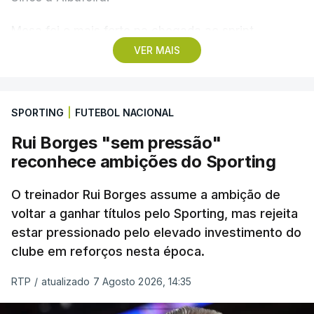
Mesa foi o mais forte na chegada ao sprint,
superando o espanhol Daniel Cavia (Burgos-
VER MAIS
Burpellet-BH) e o argentino Tomas Contte (Aviludo-
Louletano-Loulé Concelho), segundo e terceiro
classificados, respetivamente, enquanto o
SPORTING
|
FUTEBOL NACIONAL
português Rui Oliveira (UAE Emirates) foi sexto,
Rui Borges "sem pressão"
com o mesmo tempo, e mantém-se na liderança,
reconhece ambições do Sporting
com 07:45.32 horas.
O treinador Rui Borges assume a ambição de
O pelotão vai cumprir a etapa mais longa da
voltar a ganhar títulos pelo Sporting, mas rejeita
corrida no sábado, numa terceira etapa entre Beja
estar pressionado pelo elevado investimento do
e Elvas, ao longo de 182,2 quilómetros, com três
clube em reforços nesta época.
metas volantes e uma contagem de montanha de
terceira categoria, à passagem do Castelo de
RTP
/
atualizado 7 Agosto 2026, 14:35
Monsaraz, no concelho de Reguengos de