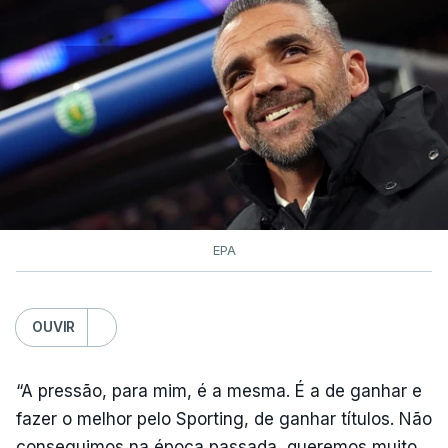
Monsaraz.
TÓPICOS
Tomas Contte Aviludo Louletano Loulé
,
Beja
,
Reguengos
EPA
OUVIR
“A pressão, para mim, é a mesma. É a de ganhar e
fazer o melhor pelo Sporting, de ganhar títulos. Não
conseguimos na época passada, queremos muito