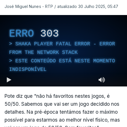
José Miguel Nunes - RTP
/
atualizado 30 Julho 2025, 05:47
ERRO
303
SHAKA PLAYER FATAL ERROR - ERROR
FROM THE NETWORK STACK
ESTE CONTEÚDO ESTÁ NESTE MOMENTO
INDISPONÍVEL
Pote diz que "não há favoritos nestes jogos, é
50/50. Sabemos que vai ser um jogo decidido nos
detalhes. Na pré-época tentámos fazer o máximo
possível para estarmos ao melhor nível físico, mas