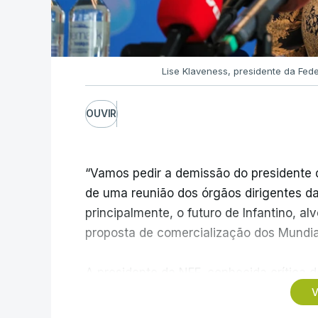
Lise Klaveness, presidente da Fe
OUVIR
“Vamos pedir a demissão do presidente d
de uma reunião dos órgãos dirigentes d
principalmente, o futuro de Infantino, al
proposta de comercialização dos Mundia
A presidente da NFF, conhecida crítica d
possui a confiança institucional necessár
V
período atual”, sublinhando que “não há 