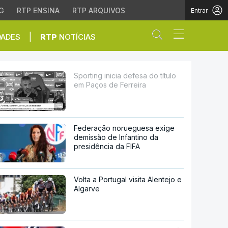
G
RTP ENSINA
RTP ARQUIVOS
Entrar
Abrir campo de
|
DADES
RTP
NOTÍCIAS
e Ferreira
Sporting inicia defesa do título
em Paços de Ferreira
Federação norueguesa exige
demissão de Infantino da
presidência da FIFA
Volta a Portugal visita Alentejo e
Algarve