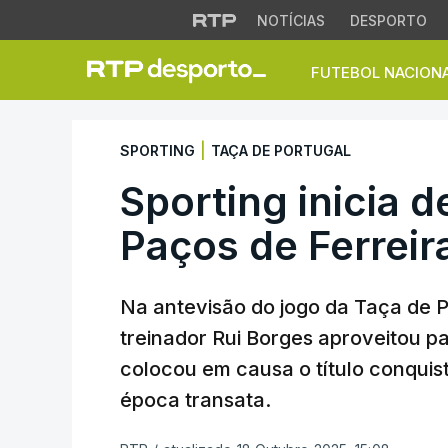
NOTÍCIAS
DESPORTO
FUTEBOL NACION
Sporting inicia def
|
SPORTING
TAÇA DE PORTUGAL
Sporting inicia d
Paços de Ferreir
Na antevisão do jogo da Taça de Po
treinador Rui Borges aproveitou p
colocou em causa o título conquis
época transata.