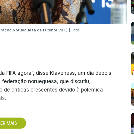
deração Norueguesa de Futebol (NFF)
| Foto:
a FIFA agora”, disse Klaveness, um dia depois
a federação norueguesa, que discutiu,
vo de críticas crescentes devido à polémica
is.
e Infantino, considera que o ítalo-suíço “não
ia para liderar a FIFA de forma estável no
ER MAIS
retorno” para o presidente.