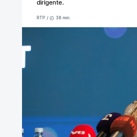
dirigente.
38 min.
RTP
/