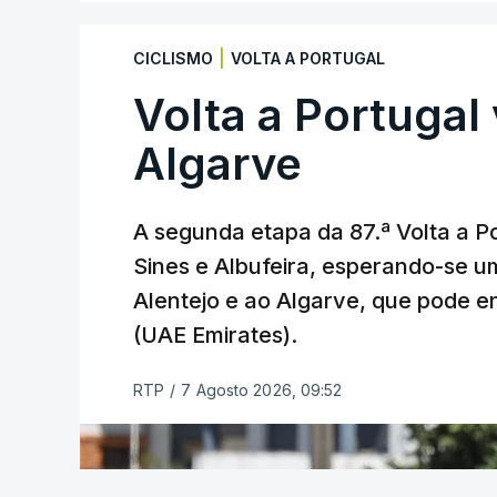
Infantino, único candidato declarado às
|
CICLISMO
VOLTA A PORTUGAL
garantir a maioria dos 211 votos das f
Volta a Portugal 
mandato.
Algarve
O dirigente ítalo-suíço enfrenta contest
comercialização parcial dos direitos da F
A segunda etapa da 87.ª Volta a Po
Sines e Albufeira, esperando-se u
Na sexta-feira passada, depois de enor
Alentejo e ao Algarve, que pode en
quais a UEFA, de inúmeros agentes do f
tutela o futebol mundial, abandonou o pr
(UAE Emirates).
tinha sido apresentado poucos dias ante
RTP
/
7 Agosto 2026, 09:52
O plano previa a criação da FFE, uma sub
e eventos da FIFA, incluindo o Campeon
a investidores privados.