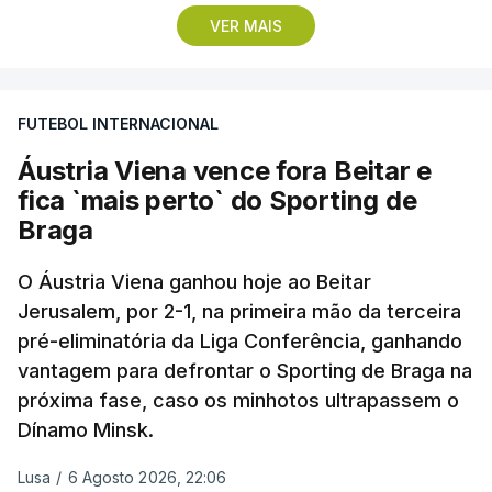
na segunda pré-eliminatória de acesso à fase de
VER MAIS
liga da Liga Conferência, caso elimine Dínamo de
Minsk, com a segunda mão agendada para 13 de
agosto, na Bulgária – devido à guerra na Ucrânia e
FUTEBOL INTERNACIONAL
ao facto de a Bielorrússia ser aliada da Rússia - o
Sporting de Braga irá defrontar no play-off o
Áustria Viena vence fora Beitar e
vencedor da eliminatória entre Beitar e Áustria
fica `mais perto` do Sporting de
Viena.
Braga
O Áustria Viena ganhou hoje ao Beitar
Jerusalem, por 2-1, na primeira mão da terceira
pré-eliminatória da Liga Conferência, ganhando
vantagem para defrontar o Sporting de Braga na
próxima fase, caso os minhotos ultrapassem o
Dínamo Minsk.
Lusa
/
6 Agosto 2026, 22:06