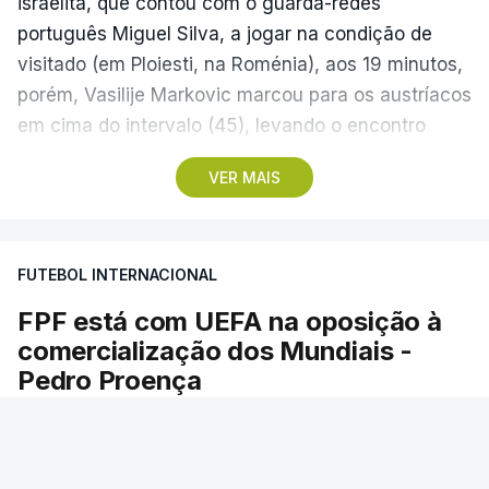
israelita, que contou com o guarda-redes
português Miguel Silva, a jogar na condição de
visitado (em Ploiesti, na Roménia), aos 19 minutos,
porém, Vasilije Markovic marcou para os austríacos
em cima do intervalo (45), levando o encontro
empatado para o descanso.
VER MAIS
No segundo tempo, aos 69, Sanel Saljic marcou o
tento da vitória dos forasteiros, que partem assim
FUTEBOL INTERNACIONAL
na frente para serem os possíveis adversários do
Sporting de Braga, que recebe hoje em casa o
FPF está com UEFA na oposição à
Dínamo Minsk, no play-off que vai decidir o acesso
comercialização dos Mundiais -
à Liga Conferência, a terceira competição de
Pedro Proença
clubes na Europa.
A Federação Portuguesa de Futebol (FPF)
esteve alinhada com os restantes membros da