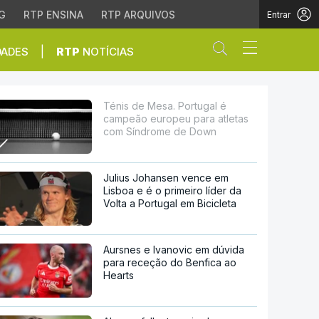
G
RTP ENSINA
RTP ARQUIVOS
Entrar
Abrir campo de
|
DADES
RTP
NOTÍCIAS
peu para atletas com S
Ténis de Mesa. Portugal é
campeão europeu para atletas
com Síndrome de Down
Julius Johansen vence em
Lisboa e é o primeiro líder da
Volta a Portugal em Bicicleta
Aursnes e Ivanovic em dúvida
para receção do Benfica ao
Hearts