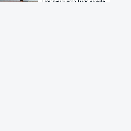
Lateral-esquerdo Tiago Parente
reforça Swansea por
empréstimo do Benfica
Edin Dzeko renova por mais
uma temporada com o Schalke
04
Seleção dos Estados Unidos
renova com Mauricio Pochettino
até Mundial2030