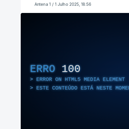
Antena 1
/
1 Julho 2025, 18:56
ERRO
100
ERROR ON HTML5 MEDIA ELEMENT
ESTE CONTEÚDO ESTÁ NESTE MOME