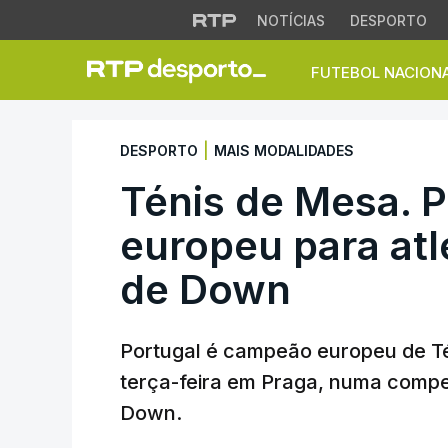
NOTÍCIAS
DESPORTO
FUTEBOL NACION
Ténis de Mesa. Po
|
DESPORTO
MAIS MODALIDADES
Ténis de Mesa. 
europeu para at
de Down
Portugal é campeão europeu de Tén
terça-feira em Praga, numa compe
Down.