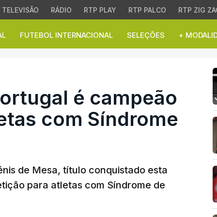
TELEVISÃO
RÁDIO
RTP PLAY
RTP PALCO
RTP ZIG ZA
AL
FUTEBOL INTERNACIONAL
SELEÇÕES
+ MODALI
rtugal é campeão euro
Portugal é campeão
letas com Síndrome
is de Mesa, título conquistado esta
tição para atletas com Síndrome de