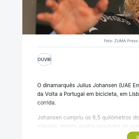
Foto: ZUMA Press
OUVIR
O dinamarquês Julius Johansen (UAE Emi
da Volta a Portugal em bicicleta, em Lis
corrida.
Johansen cumpriu os 6,5 quilómetros di
minutos, menos quatro segundos do que 
campeão olímpico de Madison em Paris202
V