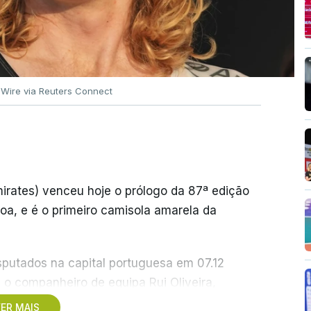
 Wire via Reuters Connect
rates) venceu hoje o prólogo da 87ª edição
boa, e é o primeiro camisola amarela da
sputados na capital portuguesa em 07.12
o companheiro de equipa Rui Oliveira,
4, ao lado de Iúri Leitão, em ciclismo de
ER MAIS