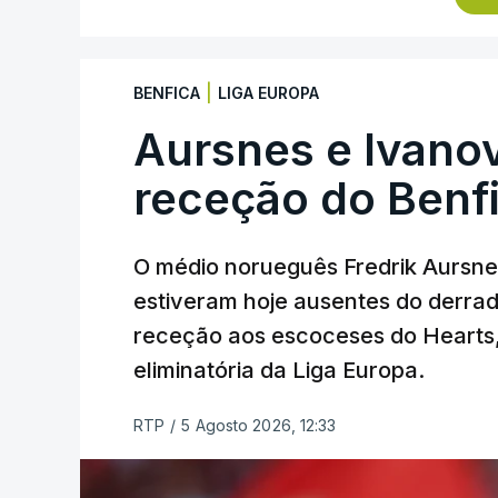
pista.
O vice-campeão português de contrarreló
|
BENFICA
LIGA EUROPA
triunfo em prólogos da prova, o sexto seg
segundos, enquanto o italiano Luca Gia
Aursnes e Ivano
(Anicolor-Campicarn), vencedor das últi
receção do Benf
quarta e quinta posições, respetivament
Na quinta-feira, o pelotão vai percorrer 
O médio norueguês Fredrik Aursne
em Sintra, na primeira das 10 etapas da
estiveram hoje ausentes do derrade
categoria nos derradeiros 50 quilómetro
receção aos escoceses do Hearts, 
eliminatória da Liga Europa.
TÓPICOS
Lourinhã Queluz
,
Madison
RTP
/
5 Agosto 2026, 12:33