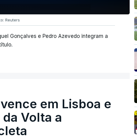
to: Reuters
guel Gonçalves e Pedro Azevedo integram a
tulo.
 vence em Lisboa e
r da Volta a
cleta