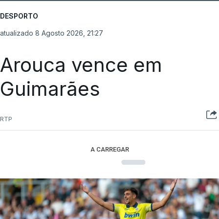
feira, a equipa dirigida por Gustavo Veloso
apresentou a sua melhor versão nos derradeiros
DESPORTO
metros da tirada mais longa da corrida, marcados
atualizado 8 Agosto 2026, 21:27
por uma aparatosa queda e por nova aparição do
camisola amarela, Rui Oliveira (UAE Emirates), no
Arouca vence em
sprint.
Guimarães
Quando o quarteto da fuga do dia estava prestes a
ser alcançado à entrada para o último quilómetro,
RTP
José Moreira (GI Group Holding-Simoldes-UDO) e
Gonçalo Rodrigues (Óbidos Cycling Team) ainda
A CARREGAR
fizeram um esforço para ‘sobreviver’ na frente,
mas Gonçalo foi incapaz de contornar a rotunda
final e colidiu com as barreiras, numa queda que se
alastrou a outros elementos do pelotão.