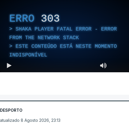
ERRO
303
SHAKA PLAYER FATAL ERROR - ERROR
FROM THE NETWORK STACK
ESTE CONTEÚDO ESTÁ NESTE MOMENTO
INDISPONÍVEL
DESPORTO
atualizado 8 Agosto 2026, 23:13