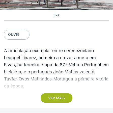
EPA
OUVIR
A articulação exemplar entre o venezuelano
Leangel Linarez, primeiro a cruzar a meta em
Elvas, na terceira etapa da 87.ª Volta a Portugal em
bicicleta, e o português João Matias valeu à
Tavfer-Ovos Matinados-Mortágua a primeira vitória
da época.
VER MAIS
Discreta nas chegadas ao Palácio Nacional de
Queluz, na quinta-feira, e a Albufeira, na sexta-