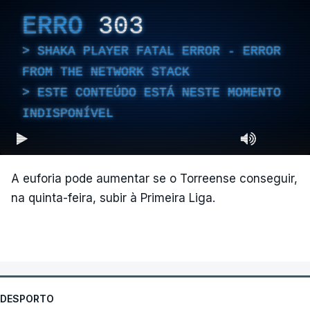
ERRO
303
SHAKA PLAYER FATAL ERROR - ERROR
FROM THE NETWORK STACK
ESTE CONTEÚDO ESTÁ NESTE MOMENTO
INDISPONÍVEL
A euforia pode aumentar se o Torreense conseguir,
na quinta-feira, subir à Primeira Liga.
DESPORTO