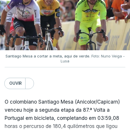
Aos 51 minutos, o capitão argentino marcou um
golo, claramente com a mão, e, após a partida,
referiu-se ao lance, em tom de brincadeira, como
"a mão de deus".
Apenas quatro minutos depois, "El Pibe de Oro"
Santiago Mesa a cortar a meta, aqui de verde.
Foto: Nuno Veiga -
Lusa
marcou um golo inesquecível, partindo do seu
próprio campo e driblando quatro jogadores antes
de ultrapassar o guarda-redes inglês.
OUVIR
A Argentina viria a conquistar esse Campeonato do
O colombiano Santiago Mesa (Anicolor/Capicarn)
Mundo, com uma vitória frente à Alemanha
venceu hoje a segunda etapa da 87.ª Volta a
Ocidental na final por 3-2.
Portugal em bicicleta, completando em 03:59,08
horas o percurso de 180,4 quilómetros que ligou
Na altura, foi o segundo título de campeão do