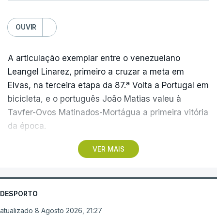
OUVIR
A articulação exemplar entre o venezuelano
Leangel Linarez, primeiro a cruzar a meta em
Elvas, na terceira etapa da 87.ª Volta a Portugal em
bicicleta, e o português João Matias valeu à
Tavfer-Ovos Matinados-Mortágua a primeira vitória
da época.
VER MAIS
Discreta nas chegadas ao Palácio Nacional de
Queluz, na quinta-feira, e a Albufeira, na sexta-
feira, a equipa dirigida por Gustavo Veloso
apresentou a sua melhor versão nos derradeiros
DESPORTO
metros da tirada mais longa da corrida, marcados
atualizado 8 Agosto 2026, 21:27