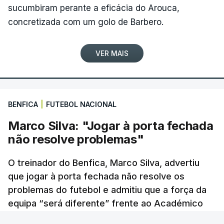
na etapa chegou hoje. Estou muito feliz, a nível
sucumbiram perante a eficácia do Arouca,
pessoal e pela equipa. É uma vitória que
concretizada com um golo de Barbero.
estávamos à procura desde o início da temporada.
Por uma ou por outra coisa, tivemos 'má sorte' e
VER MAIS
não conseguimos ganhar”, realçou aos jornalistas o
corredor, um dia depois de completar 29 anos.
Com um palmarés que já incluía duas vitórias em
BENFICA
|
FUTEBOL NACIONAL
etapas da Volta, ambas conquistadas em 2023, o
Marco Silva: "Jogar à porta fechada
sprinter dera à Tavfer-Ovos Matinados-Mortágua a
não resolve problemas"
única vitória em duas épocas na Clássica de Viana
do Castelo, em 06 de abril de 2025, antes de novo
O treinador do Benfica, Marco Silva, advertiu
êxito hoje.
que jogar à porta fechada não resolve os
problemas do futebol e admitiu que a força da
Segundo na etapa, João Matias mostrou-se
equipa “será diferente” frente ao Académico
visivelmente emocionado ao reviver um final de
de Viseu.