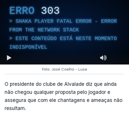
ERRO
303
SHAKA PLAYER FATAL ERROR - ERROR
FROM THE NETWORK STACK
ESTE CONTEÚDO ESTÁ NESTE MOMENTO
INDISPONÍVEL
Foto: José Coelho - Lusa
O presidente do clube de Alvalade diz que ainda
não chegou qualquer proposta pelo jogador e
assegura que com ele chantagens e ameaças não
resultam.