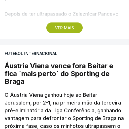
Depois de ter ultrapassado o Zeleznicar Pancevo
na segunda pré-eliminatória de acesso à fase de
VER MAIS
liga da Liga Conferência, caso elimine Dínamo de
Minsk, com a segunda mão agendada para 13 de
agosto, na Bulgária – devido à guerra na Ucrânia e
FUTEBOL INTERNACIONAL
ao facto de a Bielorrússia ser aliada da Rússia - o
Sporting de Braga irá defrontar no play-off o
Áustria Viena vence fora Beitar e
vencedor da eliminatória entre Beitar e Áustria
fica `mais perto` do Sporting de
Viena.
Braga
O Áustria Viena ganhou hoje ao Beitar
Jerusalem, por 2-1, na primeira mão da terceira
pré-eliminatória da Liga Conferência, ganhando
vantagem para defrontar o Sporting de Braga na
próxima fase, caso os minhotos ultrapassem o