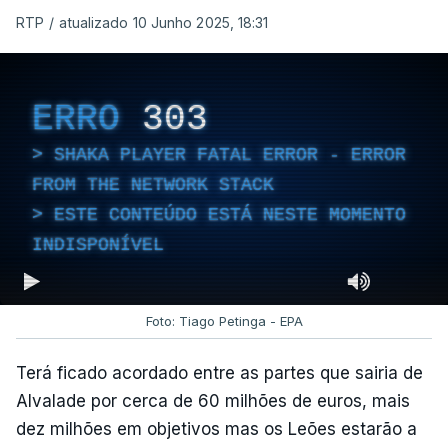
RTP
/
atualizado 10 Junho 2025, 18:31
ERRO
303
SHAKA PLAYER FATAL ERROR - ERROR
FROM THE NETWORK STACK
ESTE CONTEÚDO ESTÁ NESTE MOMENTO
INDISPONÍVEL
Foto: Tiago Petinga - EPA
Terá ficado acordado entre as partes que sairia de
Alvalade por cerca de 60 milhões de euros, mais
dez milhões em objetivos mas os Leões estarão a