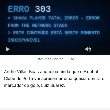
ERRO
303
SHAKA PLAYER FATAL ERROR - ERROR
FROM THE NETWORK STACK
ESTE CONTEÚDO ESTÁ NESTE MOMENTO
INDISPONÍVEL
Foto: José Coelho - Lusa
André Villas-Boas anunciou ainda que o Futebol
Clube do Porto vai apresentar uma queixa contra o
marcador do golo, Luiz Suárez.