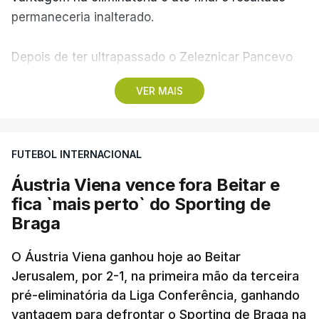
permaneceria inalterado.
Depois de ter ultrapassado o Zeleznicar Pancevo
na segunda pré-eliminatória de acesso à fase de
VER MAIS
liga da Liga Conferência, caso elimine Dínamo de
Minsk, com a segunda mão agendada para 13 de
agosto, na Bulgária – devido à guerra na Ucrânia e
FUTEBOL INTERNACIONAL
ao facto de a Bielorrússia ser aliada da Rússia - o
Sporting de Braga irá defrontar no play-off o
Áustria Viena vence fora Beitar e
vencedor da eliminatória entre Beitar e Áustria
fica `mais perto` do Sporting de
Viena.
Braga
O Áustria Viena ganhou hoje ao Beitar
Jerusalem, por 2-1, na primeira mão da terceira
pré-eliminatória da Liga Conferência, ganhando
vantagem para defrontar o Sporting de Braga na