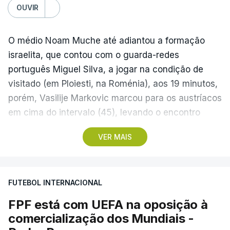
OUVIR
O médio Noam Muche até adiantou a formação
israelita, que contou com o guarda-redes
português Miguel Silva, a jogar na condição de
visitado (em Ploiesti, na Roménia), aos 19 minutos,
porém, Vasilije Markovic marcou para os austríacos
em cima do intervalo (45), levando o encontro
empatado para o descanso.
VER MAIS
No segundo tempo, aos 69, Sanel Saljic marcou o
tento da vitória dos forasteiros, que partem assim
FUTEBOL INTERNACIONAL
na frente para serem os possíveis adversários do
Sporting de Braga, que recebe hoje em casa o
FPF está com UEFA na oposição à
Dínamo Minsk, no play-off que vai decidir o acesso
comercialização dos Mundiais -
à Liga Conferência, a terceira competição de