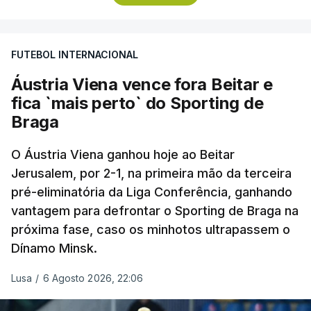
Minsk, com a segunda mão agendada para 13 de
agosto, na Bulgária – devido à guerra na Ucrânia e
FUTEBOL INTERNACIONAL
ao facto de a Bielorrússia ser aliada da Rússia - o
Sporting de Braga irá defrontar no play-off o
Áustria Viena vence fora Beitar e
vencedor da eliminatória entre Beitar e Áustria
fica `mais perto` do Sporting de
Viena.
Braga
O Áustria Viena ganhou hoje ao Beitar
Jerusalem, por 2-1, na primeira mão da terceira
pré-eliminatória da Liga Conferência, ganhando
vantagem para defrontar o Sporting de Braga na
próxima fase, caso os minhotos ultrapassem o
Dínamo Minsk.
Lusa
/
6 Agosto 2026, 22:06