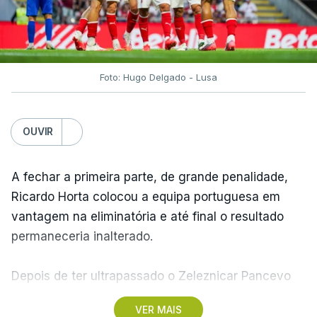
Foto: Hugo Delgado - Lusa
OUVIR
A fechar a primeira parte, de grande penalidade,
Ricardo Horta colocou a equipa portuguesa em
vantagem na eliminatória e até final o resultado
permaneceria inalterado.
Depois de ter ultrapassado o Zeleznicar Pancevo
na segunda pré-eliminatória de acesso à fase de
VER MAIS
liga da Liga Conferência, caso elimine Dínamo de